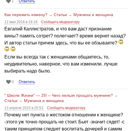
Ответить
1
Как пережить измену?
→
Статьи
→
Мужчина и женщина
12 мая 2016 в 19:19
Сообщить модератору
Евгапий Каллистратов, и что вам даст признание
вины? память сотрет? полегчает? время вернет назад?
И автор статьи причем здесь, что вы ее обзываете?
Если вы всегда так с женщинами общаетесь, то,
неудивительно, наверное, что вам изменили. лучше
выбирать надо было.
Ответить
0
" Школе Жизни" — 25! – Чего нельзя прощать мужчине?
→
Статьи
→
Мужчина и женщина
13 апреля 2015 в 20:53
Сообщить модератору
Почему нет пункта о жестоком отношении к женщине?
-этого уж точно прощать не стоит. Бьет -значит сядет! -с
таким принципом следует воспитать дочерей и самим