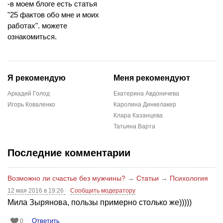
-в моем блоге есть статья
"25 фактов обо мне и моих
работах". можете
ознакомиться.
Я рекомендую
Меня рекомендуют
Аркадий Голод
Екатерина Авдоничева
Игорь Коваленко
Каролина Динкелакер
Клара Казанцева
Татьяна Варта
Последние комментарии
Возможно ли счастье без мужчины?
→
Статьи
→
Психология
12 мая 2016 в 19:26
Сообщить модератору
Мила Зырянова, пользы примерно столько же)))))
Ответить
0