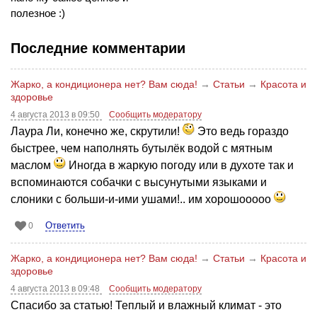
полезное :)
Последние комментарии
Жарко, а кондиционера нет? Вам сюда!
→
Статьи
→
Красота и
здоровье
4 августа 2013 в 09:50
Сообщить модератору
Лаура Ли, конечно же, скрутили!
Это ведь гораздо
быстрее, чем наполнять бутылёк водой с мятным
маслом
Иногда в жаркую погоду или в духоте так и
вспоминаются собачки с высунутыми языками и
слоники с больши-и-ими ушами!.. им хорошооооо
Ответить
0
Жарко, а кондиционера нет? Вам сюда!
→
Статьи
→
Красота и
здоровье
4 августа 2013 в 09:48
Сообщить модератору
Спасибо за статью! Теплый и влажный климат - это