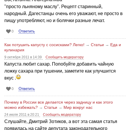
"просто льняному маслу". Рецепт старинный,
народный. Дагестанцы очень его уважают, не просто в
пищу употребляют, но и болячки разные лечат.
Ответить
0
Как потушить капусту с сосисками? Легко!
→
Статьи
→
Еда и
кулинария
9 октября 2011 в 14:39
Сообщить модератору
Капуста любит сахар. Попобуйте добавить чайную
ложку сахара при тушении, заметите как улучшится
вкус .
Ответить
0
Почему в России все делается через задницу и как этого
можно избежать?
→
Статьи
→
Мир вокруг нас
24 июля 2011 в 20:21
Сообщить модератору
Слушайте, Дмитрий Зотиков, а вот эта самая статья
появилась на сайте депутата законодательного