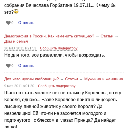
собрания Вячеслава Горбатина 19.07.11... К чему бы
это?
Ответить
0
Демография в России. Как изменить ситуацию?
→
Статьи
→
Дом и семья
26 мая 2011 в 21:53
Сообщить модератору
Не для того, все развалили, чтобы возрождать.
Ответить
0
Для чего нужны любовницы?
→
Статьи
→
Мужчина и женщина
9 мая 2011 в 01:20
Сообщить модератору
Шансов стать моложе нет не только у Королевы, но и у
Короля, однако... Разве Королеве приятно лицезреть
лысинку, пивной животик у своего Короля? Да
незрелищно! Ей что-ли не захочется молодого и
подтянутого , с блеском в глазах Принца? Да найдет
легко!