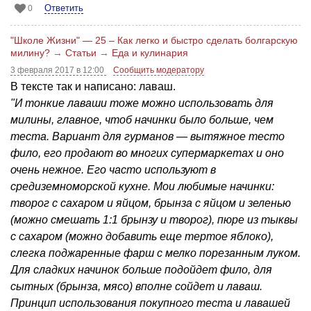
Ответить
0
"Школе Жизни" — 25 – Как легко и быстро сделать болгарскую
милину?
→
Статьи
→
Еда и кулинария
3 февраля 2017 в 12:00
Сообщить модератору
В тексте так и написано: лаваш.
"И тонкие лаваши тоже можно использовать для
милины, главное, чтоб начинки было больше, чем
теста. Вариант для гурманов — вытяжное тесто
фило, его продают во многих супермаркетах и оно
очень нежное. Его часто используют в
средиземноморской кухне. Мои любимые начинки:
творог с сахаром и яйцом, брынза с яйцом и зеленью
(можно смешать 1:1 брынзу и творог), пюре из тыквы
с сахаром (можно добавить еще тертое яблоко),
слегка поджаренные фарш с мелко порезанным луком.
Для сладких начинок больше подойдет фило, для
сытных (брынза, мясо) вполне сойдет и лаваш.
Принцип использования покупного теста и лавашей