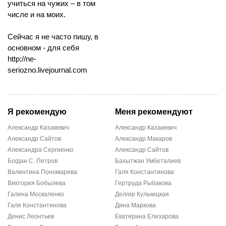
учиться на чужих – в том
числе и на моих.
Сейчас я не часто пишу, в
основном - для себя
http://ne-
seriozno.livejournal.com
Я рекомендую
Меня рекомендуют
Александр Казакевич
Александр Казакевич
Александр Сайтов
Александр Макаров
Александра Сергиенко
Александр Сайтов
Богдан С. Петров
Бахытжан Умбеталиев
Валентина Пономарева
Галя Константинова
Виктория Бобылева
Гертруда Рыбакова
Галина Москаленко
Делгир Кульчицкая
Галя Константинова
Дина Маркова
Денис Леонтьев
Екатерина Елизарова