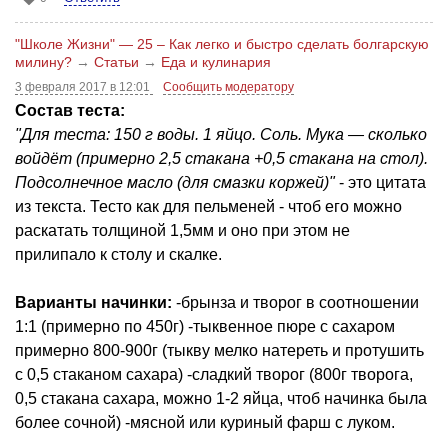
"Школе Жизни" — 25 – Как легко и быстро сделать болгарскую
милину?
→
Статьи
→
Еда и кулинария
3 февраля 2017 в 12:01
Сообщить модератору
Состав теста:
"Для теста: 150 г воды. 1 яйцо. Соль. Мука — сколько
войдёт (примерно 2,5 стакана +0,5 стакана на стол).
Подсолнечное масло (для смазки коржей)"
- это цитата
из текста. Тесто как для пельменей - чтоб его можно
раскатать толщиной 1,5мм и оно при этом не
прилипало к столу и скалке.
Варианты начинки:
-брынза и творог в соотношении
1:1 (примерно по 450г) -тыквенное пюре с сахаром
примерно 800-900г (тыкву мелко натереть и протушить
с 0,5 стаканом сахара) -сладкий творог (800г творога,
0,5 стакана сахара, можно 1-2 яйца, чтоб начинка была
более сочной) -мясной или куриный фарш с луком.