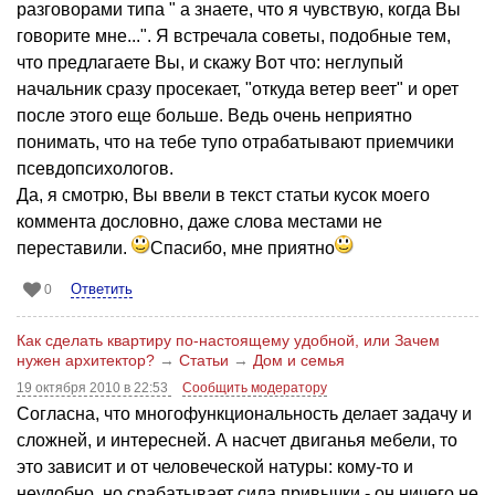
разговорами типа " а знаете, что я чувствую, когда Вы
говорите мне...". Я встречала советы, подобные тем,
что предлагаете Вы, и скажу Вот что: неглупый
начальник сразу просекает, "откуда ветер веет" и орет
после этого еще больше. Ведь очень неприятно
понимать, что на тебе тупо отрабатывают приемчики
псевдопсихологов.
Да, я смотрю, Вы ввели в текст статьи кусок моего
коммента дословно, даже слова местами не
переставили.
Спасибо, мне приятно
Ответить
0
Как сделать квартиру по-настоящему удобной, или Зачем
нужен архитектор?
→
Статьи
→
Дом и семья
19 октября 2010 в 22:53
Сообщить модератору
Согласна, что многофункциональность делает задачу и
сложней, и интересней. А насчет двиганья мебели, то
это зависит и от человеческой натуры: кому-то и
неудобно, но срабатывает сила привычки - он ничего не