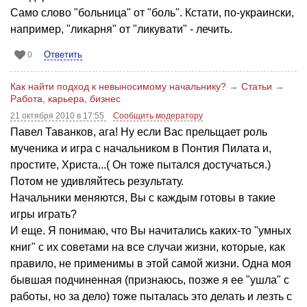
Само слово "больница" от "боль". Кстати, по-украински,
например, "ликарня" от "ликувати" - лечить.
Ответить
0
Как найти подход к невыносимому начальнику?
→
Статьи
→
Работа, карьера, бизнес
21 октября 2010 в 17:55
Сообщить модератору
Павел Таванков, ага! Ну если Вас прельщает роль
мученика и игра с начальником в Понтия Пилата и,
простите, Христа...( Он тоже пытался достучаться.)
Потом не удивляйтесь результату.
Начальники меняются, Вы с каждым готовы в такие
игры играть?
И еще. Я понимаю, что Вы начитались каких-то "умных
книг" с их советами на все случаи жизни, которые, как
правило, не применимы в этой самой жизни. Одна моя
бывшая подчиненная (признаюсь, позже я ее "ушла" с
работы, но за дело) тоже пыталась это делать и лезть с