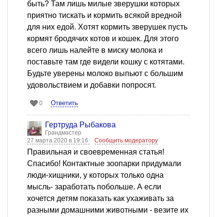
быть? Там лишь милые зверушки которых
приятно тискать и кормить всякой вредной
для них едой. Хотят кормить зверушек пусть
кормят бродячих котов и кошек. Для этого
всего лишь налейте в миску молока и
поставьте там где видели кошку с котятами.
Будьте уверены молоко выпьют с большим
удовольствием и добавки попросят.
Ответить
0
Гертруда Рыбакова
Грандмастер
27 марта 2020 в 19:16
Сообщить модератору
Правильная и своевременная статья!
Спасибо! Контактные зоопарки придумали
люди-хищники, у которых только одна
мысль- заработать побольше. А если
хочется детям показать как ухаживать за
разными домашними животными - везите их