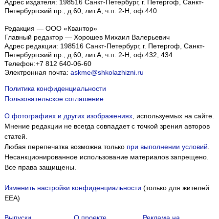
Адрес издателя: 198516 Санкт-Петербург, г. Петергоф, Санкт-
Петербургский пр., д.60, лит.А, ч.п. 2-Н, оф.440
Редакция — ООО «Квантор»
Главный редактор — Хорошев Михаил Валерьевич
Адрес редакции:
198516
Санкт-Петербург, г. Петергоф
,
Санкт-
Петербургский пр., д.60, лит.А, ч.п. 2-Н, оф.432, 434
Телефон:
+7 812 640-06-60
Электронная почта:
askme@shkolazhizni.ru
Политика конфиденциальности
Пользовательское соглашение
О фотографиях и других изображениях
, используемых на сайте.
Мнение редакции не всегда совпадает с точкой зрения авторов
статей.
Любая перепечатка возможна только
при выполнении условий
.
Несанкционированное использование материалов запрещено.
Все права защищены.
Изменить настройки конфиденциальности
(только для жителей
EEA)
Выпуски
О проекте
Реклама на