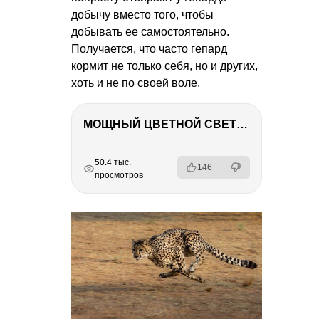
добычу вместо того, чтобы
добывать ее самостоятельно.
Получается, что часто гепард
кормит не только себя, но и других,
хоть и не по своей воле.
МОЩНЫЙ ЦВЕТНОЙ СВЕТ – NANLITE FC-500C
РЕКЛАМА
РЕКЛАМА
РЕКЛАМА
РЕКЛАМА
РЕКЛАМА
50.4 тыс.
146
просмотров