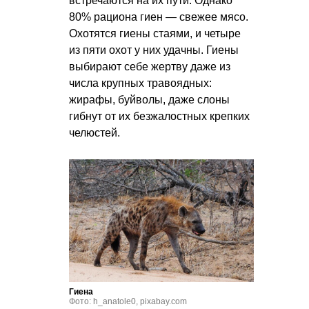
встречаются на их пути. Однако
80% рациона гиен — свежее мясо.
Охотятся гиены стаями, и четыре
из пяти охот у них удачны. Гиены
выбирают себе жертву даже из
числа крупных травоядных:
жирафы, буйволы, даже слоны
гибнут от их безжалостных крепких
челюстей.
Гиена
Фото: h_anatole0, pixabay.com