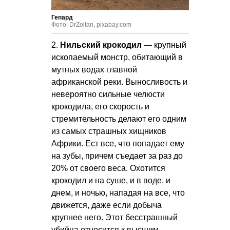
Гепард
Фото: DrZoltan, pixabay.com
2.
Нильский крокодил
— крупный
ископаемый монстр, обитающий в
мутных водах главной
африканской реки. Выносливость и
невероятно сильные челюсти
крокодила, его скорость и
стремительность делают его одним
из самых страшных хищников
Африки. Ест все, что попадает ему
на зубы, причем съедает за раз до
20% от своего веса. Охотится
крокодил и на суше, и в воде, и
днем, и ночью, нападая на все, что
движется, даже если добыча
крупнее него. Этот бесстрашный
убийца относится к высшим