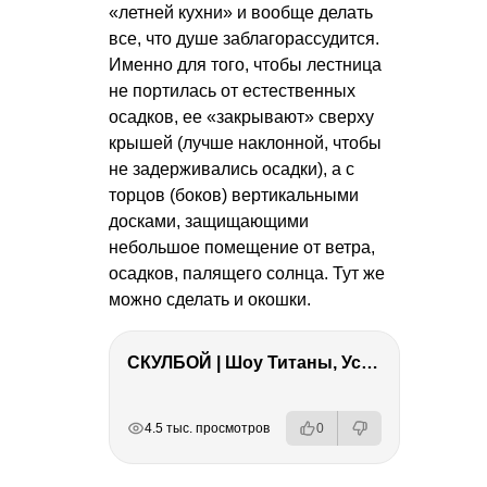
«летней кухни» и вообще делать
все, что душе заблагорассудится.
Именно для того, чтобы лестница
не портилась от естественных
осадков, ее «закрывают» сверху
крышей (лучше наклонной, чтобы
не задерживались осадки), а с
торцов (боков) вертикальными
досками, защищающими
небольшое помещение от ветра,
осадков, палящего солнца. Тут же
можно сделать и окошки.
СКУЛБОЙ | Шоу Титаны, Усейн Болт, Ларрат, Зашквар!
РЕКЛАМА
РЕКЛАМА
РЕКЛАМА
РЕКЛАМА
4.5 тыс. просмотров
0