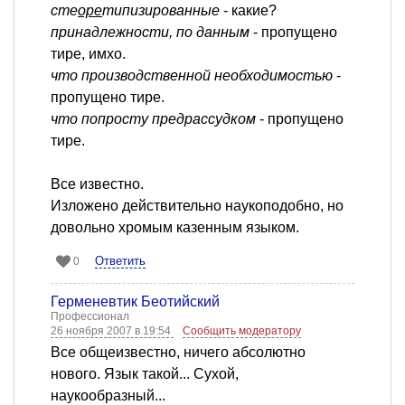
сте
оре
типизированные
- какие?
принадлежности, по данным
- пропущено
тире, имхо.
что производственной необходимостью
-
пропущено тире.
что попросту предрассудком
- пропущено
тире.
Все известно.
Изложено действительно наукоподобно, но
довольно хромым казенным языком.
Ответить
0
Герменевтик Беотийский
Профессионал
26 ноября 2007 в 19:54
Сообщить модератору
Все общеизвестно, ничего абсолютно
нового. Язык такой... Сухой,
наукообразный...