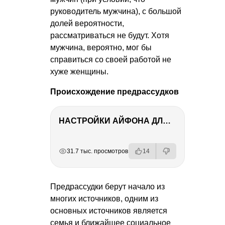
руководитель мужчина), с большой
долей вероятности,
рассматриваться не будут. Хотя
мужчина, вероятно, мог бы
справиться со своей работой не
хуже женщины.
Происхождение предрассудков
НАСТРОЙКИ АЙФОНА ДЛЯ ФОТО И ВИДЕО
РЕКЛАМА
РЕКЛАМА
РЕКЛАМА
РЕКЛАМА
РЕКЛАМА
31.7 тыс. просмотров
14
Предрассудки берут начало из
многих источников, одним из
основных источников является
семья и ближайшее социальное