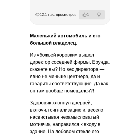
РЕКЛАМА
РЕКЛАМА
РЕКЛАМА
12.1 тыс. просмотров
1
Маленький автомобиль и его
большой владелец.
Из «божьей коровки» вышел
директор соседней фирмы. Ерунда,
скажете вы? Но вес директора —
явно не меньше центнера, да и
габариты соответствующие. Да как
он там вообще помещался?!
Здоровяк хлопнул дверцей,
включил сигнализацию и, весело
насвистывая незамысловатый
мотивчик, направился к входу в
здание. На лобовом стекле его