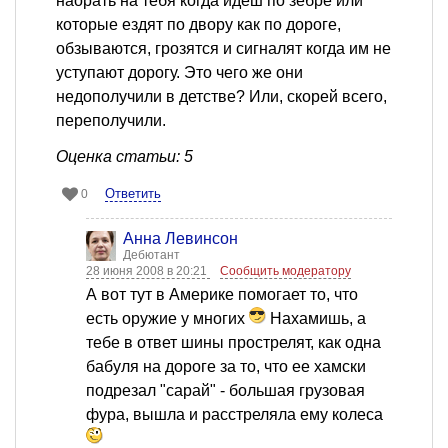
наорать на тебя когда идёш по зебре или
которые ездят по двору как по дороге,
обзываются, грозятся и сигналят когда им не
уступают дорогу. Это чего же они
недополучили в детстве? Или, скорей всего,
переполучили.
Оценка статьи: 5
Ответить
0
Анна Левинсон
Дебютант
28 июня 2008 в 20:21
Сообщить модератору
А вот тут в Америке помогает то, что
есть оружие у многих
Нахамишь, а
тебе в ответ шины прострелят, как одна
бабуля на дороге за то, что ее хамски
подрезал "сарай" - большая грузовая
фура, вышла и расстреляла ему колеса