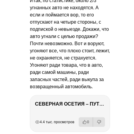
Итак, по статистике, около 2/3
угнанных авто не находятся. А
если и поймается вор, то его
отпускают на четыре стороны, с
подпиской о невыезде. Докажи, что
авто угнали с целью продажи?
Почти невозможно. Вот и воруют,
угоняют все, что плохо стоит, лежит,
не охраняется, не страхуется.
Угоняют ради товара, что в авто,
ради самой машины, ради
запасных частей, ради выкупа за
возвращенный автомобиль.
СЕВЕРНАЯ ОСЕТИЯ – ПУТЕШЕСТВИЕ НА КАВКАЗ часть 4
РЕКЛАМА
РЕКЛАМА
РЕКЛАМА
РЕКЛАМА
4.4 тыс. просмотров
0