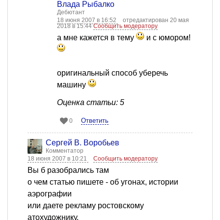
Влада Рыбалко
Дебютант
18 июня 2007 в 16:52
отредактирован 20 мая
2018 в 15:44
Сообщить модератору
а мне кажется в тему
и с юмором!
оригинальный способ уберечь
машину
Оценка статьи: 5
Ответить
0
Сергей В. Воробьев
Комментатор
18 июня 2007 в 10:21
Сообщить модератору
Вы б разобрались там
о чем статью пишете - об угонах, истории
аэрографии
или даете рекламу ростовскому
атохудожнику.