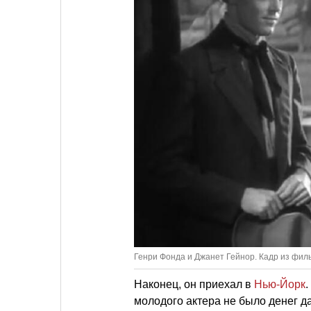
Генри Фонда и Джанет Гейнор. Кадр из филь
Наконец, он приехал в
Нью-Йорк
молодого актера не было денег да