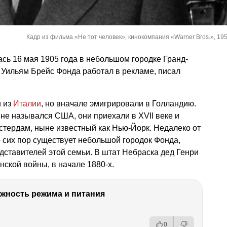
Кадр из фильма «Не тот человек», кинокомпания «Warner Bros.», 1956
сь 16 мая 1905 года в небольшом городке Гранд-
 Уильям Брейс Фонда работал в рекламе, писал
и из
Италии
, но вначале эмигрировали в Голландию.
 не назывался США, они приехали в XVII веке и
стердам, ныне известный как Нью-Йорк. Недалеко от
о сих пор существует небольшой городок Фонда,
ставителей этой семьи. В штат Небраска дед Генри
ской войны, в начале 1880-х.
ность режима и питания
0