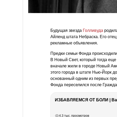
Будущая звезда
Голливуда
родила
Айленд штата Небраска. Его отец
рекламные объявления.
Предки семьи Фонда происходил
В Новый Свет, который тогда еще
вначале жили в городе Новый Ам
этого города в штате Нью-Йорк д
основанный одним из первых пред
Фонда переселился после Граждан
ИЗБАВЛЯЕМСЯ ОТ БОЛИ | Важ
РЕКЛАМА
РЕКЛАМА
РЕКЛАМА
РЕКЛАМА
4.3 тыс. просмотров