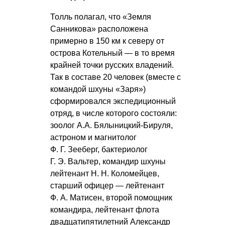
Толль полагал, что «Земля
Санникова» расположена
примерно в 150 км к северу от
острова Котельный — в то время
крайней точки русских владений.
Так в составе 20 человек (вместе с
командой шхуны «Заря»)
сформировался экспедиционный
отряд, в числе которого состояли:
зоолог А.А. Бялыницкий-Бируля,
астроном и магнитолог
Ф. Г. Зееберг
, бактериолог
Г. Э. Вальтер
, командир шхуны
лейтенант
Н. Н. Коломейцев
,
старший офицер — лейтенант
Ф. А. Матисен
, второй помощник
командира, лейтенант флота
двадцатипятилетний Александр