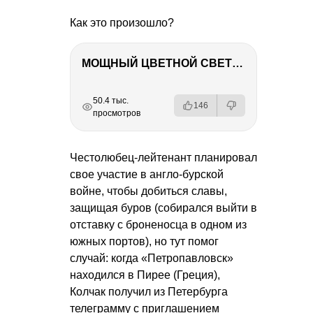
Как это произошло?
МОЩНЫЙ ЦВЕТНОЙ СВЕТ – NANLITE FC-500C
РЕКЛАМА
РЕКЛАМА
РЕКЛАМА
РЕКЛАМА
РЕКЛАМА
РЕКЛАМА
50.4 тыс.
146
просмотров
Честолюбец-лейтенант планировал
свое участие в англо-бурской
войне, чтобы добиться славы,
защищая буров (собирался выйти в
отставку с броненосца в одном из
южных портов), но тут помог
случай: когда «Петропавловск»
находился в Пирее (Греция),
Колчак получил из Петербурга
телеграмму с приглашением