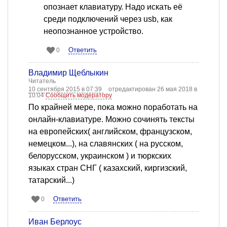
опознает клавиатуру. Надо искать её
среди подключений через usb, как
неопознанное устройство.
Ответить
0
Владимир Щеблыкин
Читатель
10 сентября 2015 в 07:39
отредактирован 26 мая 2018 в
10:04
Сообщить модератору
По крайней мере, пока можно поработать на
онлайн-клавиатуре. Можно сочинять тексты
на европейских( английском, французском,
немецком...), на славянских ( на русском,
белорусском, украинском ) и тюркских
языках стран СНГ ( казахский, киргизский,
татарский...)
Ответить
0
Иван Берлоус