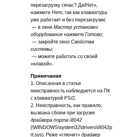
перезагрузку сечас? Да/Нет»,
нажмите
Нет
, так как клавиатура
уже работает и без перезагрузки;
— в окне
Мастер установки
оборудования
нажмите
Готово
;
— закройте окно
Свойства
системы
;
— можете работать со своей
«клавой».
Примечания
1. Описанная в статье
неисправность наблюдается на ПК
с клавиатурой PS/2.
2. Неисправность, как правило,
вызвана сбоем при загрузке
драйвера порта i8042
(\WINDOWS\system32\drivers\i8042p
rt.sys). Реже «глючит»
драйвер