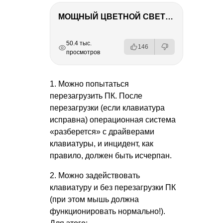
МОЩНЫЙ ЦВЕТНОЙ СВЕТ – NANLITE FC-500C
РЕКЛАМА
РЕКЛАМА
РЕКЛАМА
РЕКЛАМА
50.4 тыс.
146
просмотров
1. Можно попытаться
перезагрузить ПК. После
перезагрузки (если клавиатура
исправна) операционная система
«разберется» с драйверами
клавиатуры, и инцидент, как
правило, должен быть исчерпан.
2. Можно задействовать
клавиатуру и без перезагрузки ПК
(при этом мышь должна
функционировать нормально!).