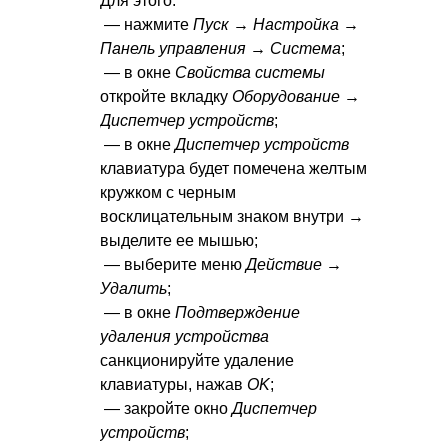
Для этого:
— нажмите
Пуск → Настройка →
Панель управления → Система
;
— в окне
Свойства системы
откройте вкладку
Оборудование →
Диспетчер устройств
;
— в окне
Диспетчер устройств
клавиатура будет помечена желтым
кружком с черным
восклицательным знаком внутри →
выделите ее мышью;
— выберите меню
Действие →
Удалить
;
— в окне
Подтверждение
удаления устройства
санкционируйте удаление
клавиатуры, нажав
OK
;
— закройте окно
Диспетчер
устройств
;