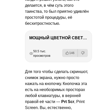
делается, в чём суть этого
таинства, то был приятно удивлён
простотой процедуры, её
бесхитростностью.
МОЩНЫЙ ЦВЕТНОЙ СВЕТ – NANLITE FC-500C
РЕКЛАМА
РЕКЛАМА
РЕКЛАМА
РЕКЛАМА
50.5 тыс.
146
просмотров
Для того чтобы сделать скриншот,
снимок экрана, нужно просто
нажать на кнопочку. Кнопочка эта
есть на необозримых просторах
любой клавиатуры, в верхней
правой её части —
Prt Scr
, Print
Screen. Вы, естественно,