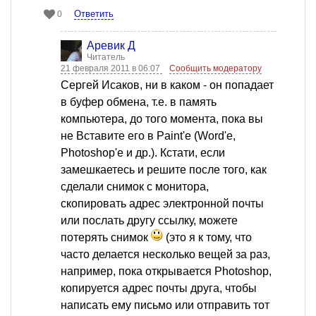
Ответить
0
Аревик Д
Читатель
21 февраля 2011 в 06:07
Сообщить модератору
Сергей Исаков, ни в каком - он попадает
в буфер обмена, т.е. в память
компьютера, до того момента, пока вы
не Вставите его в Paint'е (Word'е,
Photoshop'е и др.). Кстати, если
замешкаетесь и решите после того, как
сделали снимок с монитора,
скопировать адрес электронной почты
или послать другу ссылку, можете
потерять снимок
(это я к тому, что
часто делается несколько вещей за раз,
например, пока открывается Photoshop,
копируется адрес почты друга, чтобы
написать ему письмо или отправить тот