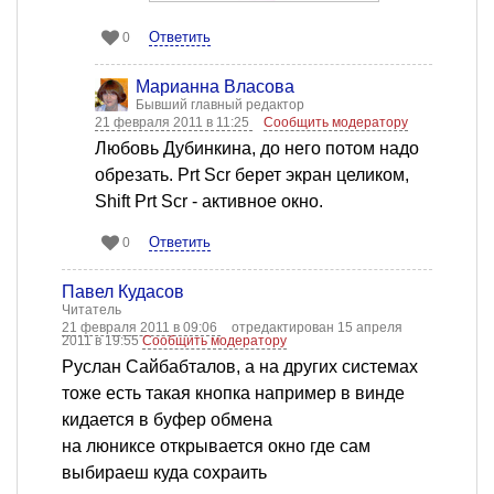
Ответить
0
Марианна Власова
Бывший главный редактор
21 февраля 2011 в 11:25
Сообщить модератору
Любовь Дубинкина, до него потом надо
обрезать. Prt Scr берет экран целиком,
Shift Prt Scr - активное окно.
Ответить
0
Павел Кудасов
Читатель
21 февраля 2011 в 09:06
отредактирован 15 апреля
2011 в 19:55
Сообщить модератору
Руслан Сайбабталов, а на других системах
тоже есть такая кнопка например в винде
кидается в буфер обмена
на люниксе открывается окно где сам
выбираеш куда сохраить