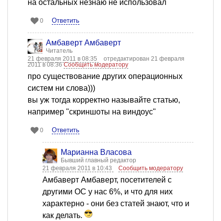
на остальных незнаю не использовал
Ответить
0
Амбаверт Амбаверт
Читатель
21 февраля 2011 в 08:35
отредактирован 21 февраля
2011 в 08:36
Сообщить модератору
про существование других операционных
систем ни слова)))
вы уж тогда корректно называйте статью,
например "скриншоты на виндоус"
Ответить
0
Марианна Власова
Бывший главный редактор
21 февраля 2011 в 10:43
Сообщить модератору
Амбаверт Амбаверт, посетителей с
другими ОС у нас 6%, и что для них
характерно - они без статей знают, что и
как делать.