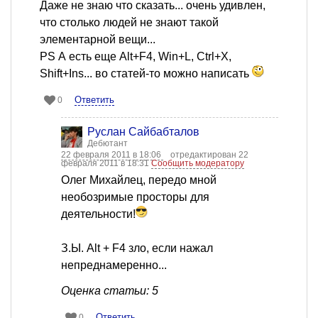
Даже не знаю что сказать... очень удивлен,
что столько людей не знают такой
элементарной вещи...
PS А есть еще Alt+F4, Win+L, Ctrl+X,
Shift+Ins... во статей-то можно написать
Ответить
0
Руслан Сайбабталов
Дебютант
22 февраля 2011 в 18:06
отредактирован 22
февраля 2011 в 18:31
Сообщить модератору
Олег Михайлец, передо мной
необозримые просторы для
деятельности!
З.Ы. Alt + F4 зло, если нажал
непреднамеренно...
Оценка статьи: 5
Ответить
0