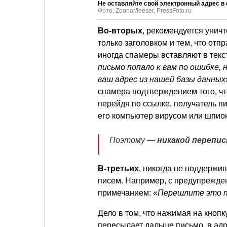
Не оставляйте свой электронный адрес в 
Фото: Zoonar/leeser, PressFoto.ru
Во-вторых
, рекомендуется унич
только заголовком и тем, что отпр
иногда спамеры вставляют в текс
письмо попало к вам по ошибке,
ваш адрес из нашей базы данных
спамера подтверждением того, чт
перейдя по ссылке, получатель п
его компьютер вирусом или шпио
Поэтому —
никакой перепис
В-третьих
, никогда не поддержи
писем. Например, с предупрежде
примечанием: «
Перешлите это пи
Дело в том, что нажимая на кноп
пересылает дальше письмо, в адр