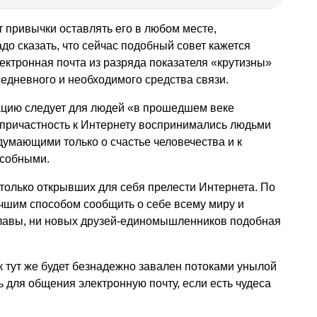
от привычки оставлять его в любом месте,
о сказать, что сейчас подобный совет кажется
ктронная почта из разряда показателя «крутизны»
едневного и необходимого средства связи.
ацию следует для людей «в прошедшем веке
 причастность к Интернету воспринимались людьми
умающими только о счастье человечества и к
особными.
только открывших для себя прелести Интернета. По
чшим способом сообщить о себе всему миру и
славы, ни новых друзей-единомышленников подобная
 тут же будет безнадежно завален потоками унылой
ь для общения электронную почту, если есть чудеса