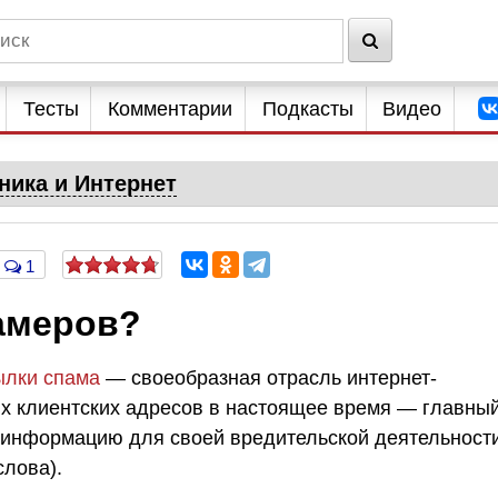
Тесты
Комментарии
Подкасты
Видео
ника и Интернет
1
памеров?
ылки спама
—
своеобразная отрасль
интернет-
ых клиентских адресов в настоящее время — главны
т информацию для своей вредительской деятельност
слова).