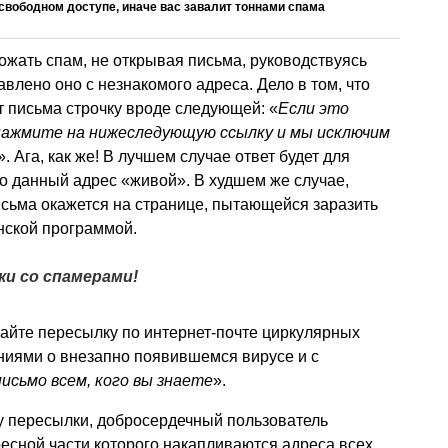
свободном доступе, иначе вас завалит тоннами спама
тожать спам, не открывая письма, руководствуясь
авлено оно с незнакомого адреса. Дело в том, что
т письма строчку вроде следующей: «
Если это
 нажмите на нижеследующую ссылку и мы исключим
». Ага, как же! В лучшем случае ответ будет для
о данный адрес «живой». В худшем же случае,
исьма окажется на странице, пытающейся заразить
нской программой.
ки со спамерами!
вайте пересылку по интернет-почте циркулярных
ниями о внезапно появившемся вирусе и с
сьмо всем, кого вы знаете
».
ку пересылки, добросердечный пользователь
есной части которого накапливаются адреса всех,