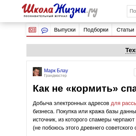
Выпуски
Подборки
Статьи
Тех
Марк Блау
Грандмастер
Как не «кормить» с
Добыча электронных адресов
для расс
бизнеса. Покупка или кража базы данн
источник, из которого спамеры черпаю
(не побоюсь этого древнего советского 