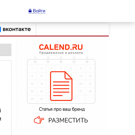
Войти
й
и