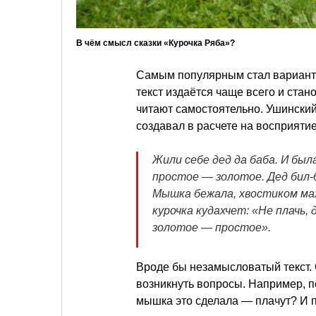
В чём смысл сказки «Курочка Ряба»?
Самым популярным стал вариант
текст издаётся чаще всего и стано
читают самостоятельно. Ушински
создавал в расчете на восприятие
Жили себе дед да баба. И была
простое — золотое. Дед бил-б
Мышка бежала, хвостиком махн
курочка кудахчет: «Не плачь, д
золотое — простое».
Вроде бы незамысловатый текст. 
возникнуть вопросы. Например, по
мышка это сделала — плачут? И 