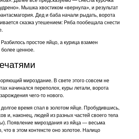
Ряба». Далее всё предсказуемо — снесла курочка
 мудрено». Мышка хвостиком «вернула», и результат
антасмагория. Дед и баба начали рыдать, ворота
чивается сказка утешением: Ряба пообещала снести
е.
Разбилось простое яйцо, а курица взамен
 более ценное.
печатями
оряющий мироздание. В свете этого совсем не
тах начинался переполох, куры летали, ворота
зарождения чего-то нового.
 долгое время спал в золотом яйце. Пробудившись,
ов и, наконец, людей из разных частей своего тела
сты). Появление мироздания из яйца — весьма
 что в этом контексте оно золотое. Налицо