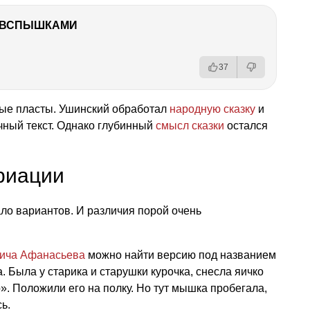
О ВСПЫШКАМИ
37
ые пласты. Ушинский обработал
народную сказку
и
чный текст. Однако глубинный
смысл сказки
остался
риации
ло вариантов. И различия порой очень
ича Афанасьева
можно найти версию под названием
. Была у старика и старушки курочка, снесла яичко
о». Положили его на полку. Но тут мышка пробегала,
ь.