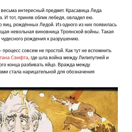
весьма интересный предмет. Красавица Леда
 И тот, приняв облик лебедя, овладел ею.
о яиц, рождённых Ледой. Из одного из них появилась
ущая невольная виновница Троянской войны. Такая
т чудесного рождения к разрушению.
процесс совсем не простой. Как тут не вспомнить
тана Свифта
, где шла война между Лилипутией и
акого конца разбивать яйцо. Вражда между
ками стала нарицательной для обозначения