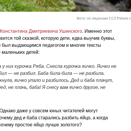
Фото: по лицензии CC0 Pxhere.
Константина Дмитриевича Ушинского
. Именно этот
вится той сказкой, которую дети, едва выучив буквы,
й был выдающимся педагогом и многие тексты
 маленьких детей:
 у них курочка Ряба. Снесла курочка яичко. Яичко не
ил — не разбил. Баба била-била — не разбила.
ула, яичко упало и разбилось. Дед и баба плачут,
ед, не плачь, баба! Я снесу вам яичко другое, не
Однако даже у совсем юных читателей могут
чему дед и баба старались разбить яйцо, а когда
почему простое яйцо лучше золотого?