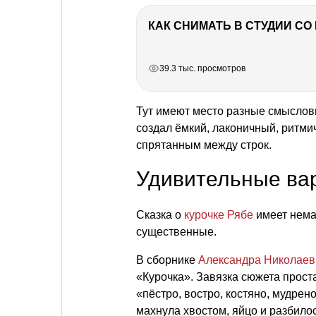
КАК СНИМАТЬ В СТУДИИ С
РЕКЛАМА
РЕКЛАМА
РЕКЛАМА
РЕКЛАМА
РЕКЛАМА
39.3 тыс. просмотров
Тут имеют место разные смыслов
создал ёмкий, лаконичный, ритми
спрятанным между строк.
Удивительные ва
Сказка о
курочке Рябе
имеет нема
существенные.
В сборнике
Александра Николаев
«Курочка». Завязка сюжета проста
«пёстро, востро, костяно, мудрен
махнула хвостом, яйцо и разбилос