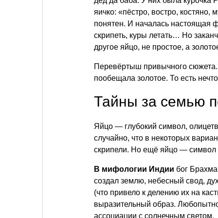
дед да баба. У них была курочка 
яичко: «пёстро, востро, костяно,
понятен. И началась настоящая ф
скрипеть, куры летать… Но закан
другое яйцо, не простое, а золото
Перевёртыш привычного сюжета. 
пообещала золотое. То есть нечто
Тайны за семью 
Яйцо — глубокий символ, олицетв
случайно, что в некоторых вариан
скрипели. Но ещё яйцо — символ 
В мифологии Индии
бог Брахма
создал землю, небесный свод, дух
(что привело к делению их на ка
выразительный образ. Любопытно,
ассоциации с солнечным светом.