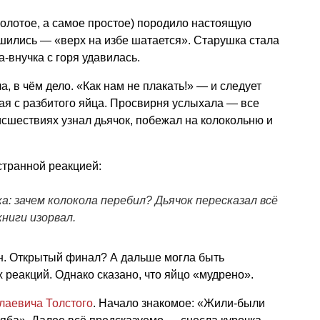
золотое, а самое простое) породило настоящую
шились — «верх на избе шатается». Старушка стала
а-внучка с горя удавилась.
 в чём дело. «Как нам не плакать!» — и следует
ная с разбитого яйца. Просвирня услыхала — все
сшествиях узнал дьячок, побежал на колокольню и
странной реакцией:
а: зачем колокола перебил? Дьячок пересказал всё
книги изорвал.
ан. Открытый финал? А дальше могла быть
реакций. Однако сказано, что яйцо «мудрено».
лаевича Толстого
. Начало знакомое: «Жили-были