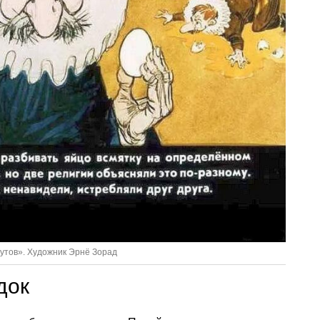
путов». Художник Эрнё Зорад
док