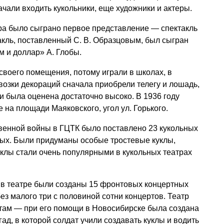
ачали входить кукольники, еще художники и актеры.
тра было сыграно первое представление — спектакль
акль, поставленный
С. В. Образцовым
, был сыгран
м и доллар» А. Глобы.
своего помещения, потому играли в школах, в
евозки декораций сначала приобрели телегу и лошадь,
и была оценена достаточно высоко. В 1936 году
на площади Маяковского, угол ул. Горького.
твенной войны в ГЦТК было поставлено 23 кукольных
слых. Были придуманы особые тростевые куклы,
клы стали очень популярными в кукольных театрах
 в театре были созданы 15 фронтовых концертных
ез малого три с половиной сотни концертов. Театр
нтам — при его помощи в Новосибирске была создана
д, в которой солдат учили создавать куклы и водить