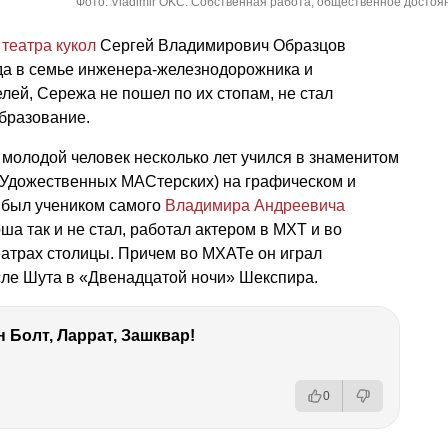
Фото: Vladimir OKC. Собственная работа, общественное достоя
о
театра кукол
Сергей Владимирович Образцов
ода в семье инженера-железнодорожника и
лей, Сережа не пошел по их стопам, не стал
бразование.
молодой человек несколько лет учился в знаменитом
дожественных МАСтерских) на графическом и
 был учеником самого
Владимира Андреевича
ша так и не стал, работал актером в МХТ и во
еатрах столицы. Причем во МХАТе он играл
сле Шута в «Двенадцатой ночи» Шекспира.
 Болт, Ларрат, Зашквар!
0