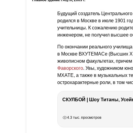
Главное здание ГАЦТК, 2009 г.
Будущий создатель Центральног
родился в Москве в июле 1901 г
учительницы. К сожалению родите
инженером, не получил высшее о
По окончании реального училища 
в Москве ВХУТЕМАСе (Высших ХУ
живописном факультетах, причем
Фаворского
. Увы, художником юно
МХАТЕ, а также в музыкальных т
острохарактерные роли, в том чи
СКУЛБОЙ | Шоу Титаны, Усейн
РЕКЛАМА
РЕКЛАМА
РЕКЛАМА
РЕКЛАМА
4.3 тыс. просмотров