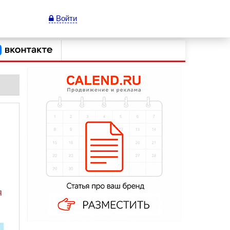
Войти
я