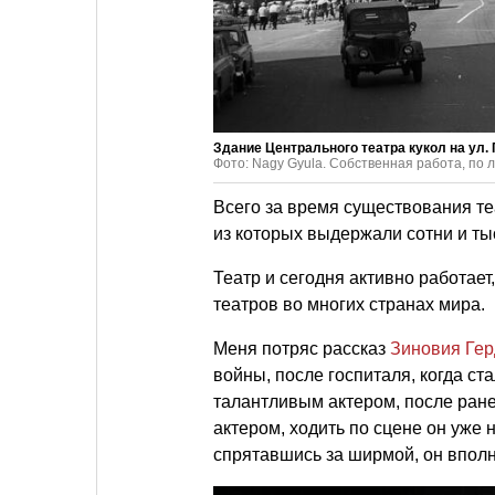
Здание Центрального театра кукол на ул. Го
Фото: Nagy Gyula. Собственная работа, по
Всего за время существования те
из которых выдержали сотни и ты
Театр и сегодня активно работае
театров во многих странах мира.
Меня потряс рассказ
Зиновия Гер
войны, после госпиталя, когда ст
талантливым актером, после ране
актером, ходить по сцене он уже 
спрятавшись за ширмой, он вполн