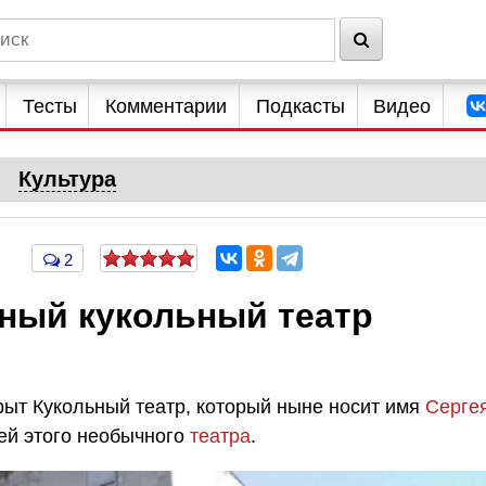
Тесты
Комментарии
Подкасты
Видео
Культура
2
ьный кукольный театр
рыт Кукольный театр, который ныне носит имя
Серге
ией этого необычного
театра
.