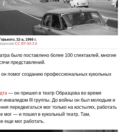
рького, 32-а, 1966 г.
 лицензии
CC BY-SA 3.0
атра было поставлено более 100 спектаклей, многие
сячи представлений.
т, он помог созданию профессиональных кукольных
дта
— он пришел в театр Образцова во время
ал инвалидом III группы. До войны он был молодым и
ния передвигаться мог только на костылях, работать
не мог — и пошел в кукольный театр. Там,
е еще мог работать.