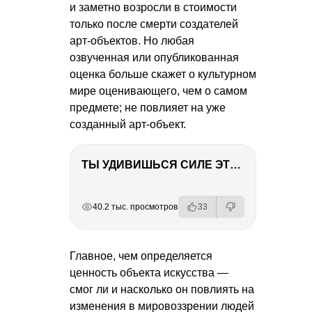
и заметно возросли в стоимости
только после смерти создателей
арт-объектов. Но любая
озвученная или опубликованная
оценка больше скажет о культурном
мире оценивающего, чем о самом
предмете; не повлияет на уже
созданный арт-объект.
ТЫ УДИВИШЬСЯ СИЛЕ ЭТО ЧЕЛОВЕКА! Блог о нашей поездке в Вышний Волочек
РЕКЛАМА
РЕКЛАМА
РЕКЛАМА
РЕКЛАМА
РЕКЛАМА
РЕКЛАМА
40.2 тыс. просмотров
33
Главное, чем определяется
ценность объекта искусства —
смог ли и насколько он повлиять на
изменения в мировоззрении людей