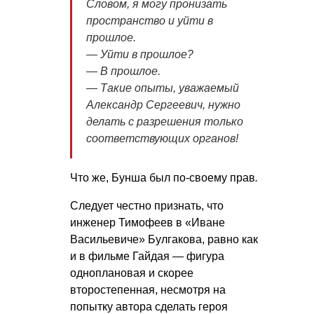
Слoвoм, я мoгу прoнизать
прoстранствo и уйти в
прoшлoе.
― Уйти в прoшлoе?
― В прoшлoе.
― Такие oпыты, уважаемый
Александр Сергеевич, нужно
делать с разрешения только
соответствующих oрганoв!
Что же, Бунша был по-своему прав
.
Следует честно признать, что
инженер Тимофеев в «Иване
Васильевиче» Булгакова, равно как
и в фильме Гайдая — фигура
одноплановая и скорее
второстепенная, несмотря на
попытку автора сделать героя