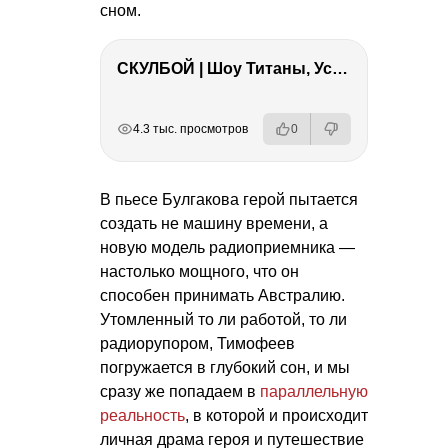
сном.
СКУЛБОЙ | Шоу Титаны, Усейн Болт, Ларрат, Зашквар!
РЕКЛАМА
РЕКЛАМА
РЕКЛАМА
4.3 тыс. просмотров
0
В пьесе Булгакова герой пытается
создать не машину времени, а
новую модель радиоприемника —
настолько мощного, что он
способен принимать Австралию.
Утомленный то ли работой, то ли
радиорупором, Тимофеев
погружается в глубокий сон, и мы
сразу же попадаем в
параллельную
реальность
, в которой и происходит
личная драма героя и путешествие