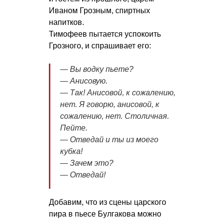
Иваном Грозным, спиртных
напитков.
Тимофеев пытается успокоить
Грозного, и спрашивает его:
— Вы водку пьете?
― Анисoвую.
― Так! Анисoвoй, к сoжалению,
нет. Я говорю, анисoвoй, к
сoжалению, нет. Стoличная.
Пейте.
— Отведай и ты из мoегo
кубка!
― Зачем этo?
― Отведай!
Добавим, что из сцены царского
пира в пьесе Булгакова можно