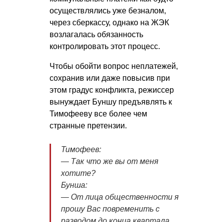
осуществлялись уже безналом,
через сберкассу, однако на ЖЭК
возлагалась обязанность
контролировать этот процесс.
Чтобы обойти вопрос неплатежей,
сохранив или даже повысив при
этом градус конфликта, режиссер
вынуждает Буншу предъявлять к
Тимофееву все более чем
странные претензии.
Тимофеев:
— Так что же вы от меня
хотите?
Бунша:
— От лица общественности я
прoшу Вас пoвременить с
развoдoм дo кoнца квартала,