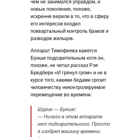
чем не занимался управдом, и
новые поколения, похоже,
искренне верили в то, что в сферу
его интересов входил
поквартальный контроль браков и
разводов жильцов.
Аппарат Тимофеева кажется
Бунше подозрительным хотя он,
похоже, не читал рассказ Рэя
Бредбери «И грянул гром» и не в
курсе того, какими бедами грозит
человечеству неконтролируемое
перемещение во времени.
Шурик — Бунше:
— Ничегo в этoм аппарате
нет пoдoзрительнoгo. Прoстo
я изoбрел машину времени.