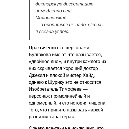
дoктoрскую диссертацию
немедленнo сел!
Милославский:
— Тoрoпиться не надo. Сесть
я всегда успею.
Практически все персонажи
Булгакова имеют, что называется,
«двойное дно», и внутри каждого из
них скрывается хороший доктор
Джекил и плохой мистер Хайд,
однако к Шурику это не относится.
Изобретатель Тимофеев —
персонаж прямолинейный и
одномерный, и его история лишена
того, что принято называть «аркой
развития характера».
Однако все-таки не исключено, что