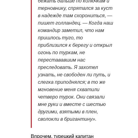
бежать дальше по колючкам и
терновнику, спрятался за куст
в надежде там схорониться, —
пишет голландец. — Когда наш
командир заметил, что нам
пришлось туго, то
приблизился к берегу и открыл
огонь по туркам, не
перестававшим нас
преследовать. Я захотел
узнать, не свободен ли путь, и
слегка приподнялся; в то же
мгновение меня схватили
четверо турок. Они связали
мне руки и вместе с шестью
другими, взятыми в плен,
сволокли в бригантину».
Впрочем, турецкий капитан