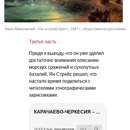
Иван Айвазовский, «На острове Крит», 1867 г., общественное достояние
Третья часть
Придя к выводу, что он уже уделил
достаточно внимания описанию
морских сражений и сухопутных
баталий, Ян Стрейс решил, что
настало время поделиться с
читателями этнографическими
зарисовками.
КАРАЧАЕВО-ЧЕРКЕСИЯ – ПУТЕШЕСТВИЕ НА КАВКАЗ часть 2
РЕКЛАМА
РЕКЛАМА
РЕКЛАМА
12.2 тыс. просмотров
1