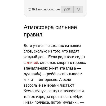
РЕКЛАМА
РЕКЛАМА
РЕКЛАМА
РЕКЛАМА
39.9 тыс. просмотров
37
Атмосфера сильнее
правил
Дети учатся не столько из наших
слов, сколько из того, что видят
каждый день. Если родители сидят
с
книгой
, смеются, спорят о героях,
впечатлениях («нет, эта глава —
лучшая!») — ребёнок впитывает:
книга — интересно. А если
взрослые вечерами листают
бесконечную ленту на телефоне и
только изредка произносят: «Иди,
читай полчаса, потом мультик», —