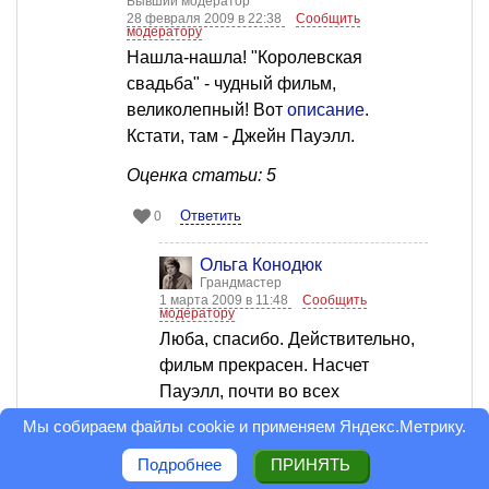
Бывший модератор
28 февраля 2009 в 22:38
Сообщить
модератору
Нашла-нашла! "Королевская
свадьба" - чудный фильм,
великолепный! Вот
описание
.
Кстати, там - Джейн Пауэлл.
Оценка статьи: 5
Ответить
0
Ольга Конодюк
Грандмастер
1 марта 2009 в 11:48
Сообщить
модератору
Люба, cпасибо. Действительно,
фильм прекрасен. Насчет
Пауэлл, почти во всех
источниках она - Элеонора.
Мы собираем файлы cookie и применяем
Яндекс.Метрику
.
Ответить
0
Подробнее
ПРИНЯТЬ