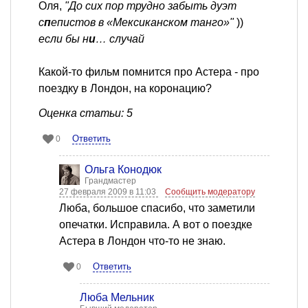
Оля,
"До сих пор трудно забыть дуэт
с
п
епистов в «Мексиканском танго»"
))
если бы н
и
… случай
Какой-то фильм помнится про Астера - про
поездку в Лондон, на коронацию?
Оценка статьи: 5
Ответить
0
Ольга Конодюк
Грандмастер
27 февраля 2009 в 11:03
Сообщить модератору
Люба, большое спасибо, что заметили
опечатки. Исправила. А вот о поездке
Астера в Лондон что-то не знаю.
Ответить
0
Люба Мельник