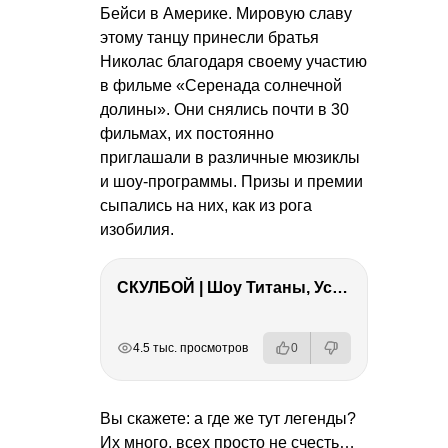
Бейси в Америке. Мировую славу
этому танцу принесли братья
Николас благодаря своему участию
в фильме «Серенада солнечной
долины». Они снялись почти в 30
фильмах, их постоянно
приглашали в различные мюзиклы
и шоу-программы. Призы и премии
сыпались на них, как из рога
изобилия.
СКУЛБОЙ | Шоу Титаны, Усейн Болт, Ларрат, Зашквар!
РЕКЛАМА
РЕКЛАМА
РЕКЛАМА
РЕКЛАМА
4.5 тыс. просмотров
0
Вы скажете: а где же тут легенды?
Их много, всех просто не счесть…