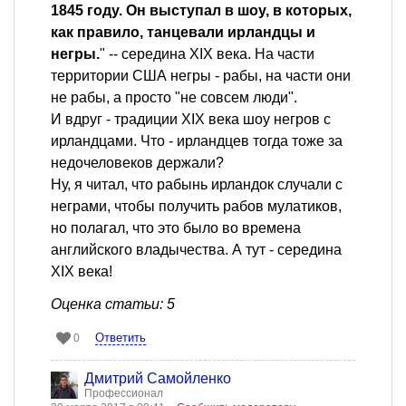
1845 году. Он выступал в шоу, в которых,
как правило, танцевали ирландцы и
негры.
" -- середина XIX века. На части
территории США негры - рабы, на части они
не рабы, а просто "не совсем люди".
И вдруг - традиции XIX века шоу негров с
ирландцами. Что - ирландцев тогда тоже за
недочеловеков держали?
Ну, я читал, что рабынь ирландок случали с
неграми, чтобы получить рабов мулатиков,
но полагал, что это было во времена
английского владычества. А тут - середина
XIX века!
Оценка статьи: 5
Ответить
0
Дмитрий Самойленко
Профессионал