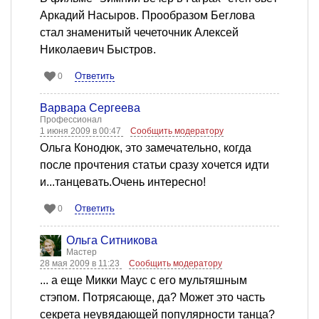
Аркадий Насыров. Прообразом Беглова
стал знаменитый чечеточник Алексей
Николаевич Быстров.
Ответить
0
Варвара Сергеева
Профессионал
1 июня 2009 в 00:47
Сообщить модератору
Ольга Конодюк, это замечательно, когда
после прочтения статьи сразу хочется идти
и...танцевать.Очень интересно!
Ответить
0
Ольга Ситникова
Мастер
28 мая 2009 в 11:23
Сообщить модератору
... а еще Микки Маус с его мультяшным
стэпом. Потрясающе, да? Может это часть
секрета неувядающей популярности танца?