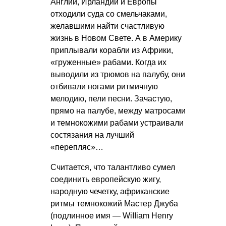
Англии, Ирландии и Европы
отходили суда со смельчаками,
желавшими найти счастливую
жизнь в Новом Свете. А в Америку
приплывали корабли из Африки,
«груженные» рабами. Когда их
выводили из трюмов на палубу, они
отбивали ногами ритмичную
мелодию, пели песни. Зачастую,
прямо на палубе, между матросами
и темнокожими рабами устраивали
состязания на лучший
«перепляс»…
Считается, что талантливо сумел
соединить европейскую жигу,
народную чечетку, африканские
ритмы темнокожий Мастер Джуба
(подлинное имя — WiIIiam Henry