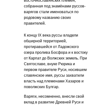
восточнославянских племен,
собранная под знамёнами руссов-
варягов стали именоваться по
родовому названию своих
правителей.
К концу IX века руссы владели
обширной территорией,
протиравшейся от Ладожского
озера пролива Босфора и к востоку
от Карпат до Волжских земель. При
Святославе, внуке Рюрика и
первом правителе Руси, носившем
славянское имя, руссы захватили
власть над племенами Хазаров и
поволжских Булгар.
Варяги, несомненно, внесли свой
вклад в развитие Древней Руси и