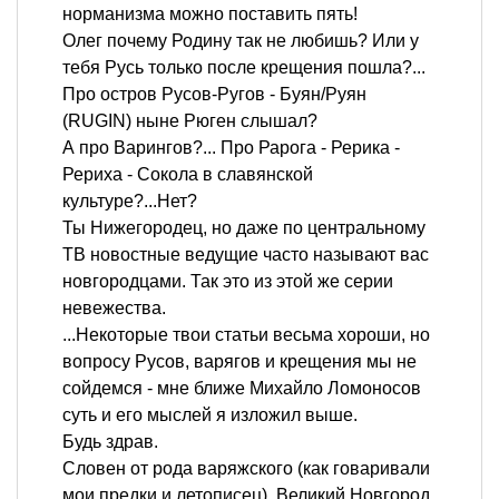
норманизма можно поставить пять!
Олег почему Родину так не любишь? Или у
тебя Русь только после крещения пошла?...
Про остров Русов-Ругов - Буян/Руян
(RUGIN) ныне Рюген слышал?
А про Варингов?... Про Рарога - Рерика -
Рериха - Сокола в славянской
культуре?...Нет?
Ты Нижегородец, но даже по центральному
ТВ новостные ведущие часто называют вас
новгородцами. Так это из этой же серии
невежества.
...Некоторые твои статьи весьма хороши, но
вопросу Русов, варягов и крещения мы не
сойдемся - мне ближе Михайло Ломоносов
суть и его мыслей я изложил выше.
Будь здрав.
Словен от рода варяжского (как говаривали
мои предки и летописец). Великий Новгород