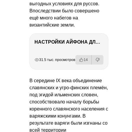
выгодных условиях для руссов.
Впоследствии было совершено
ещё много набегов на
византийские земли.
НАСТРОЙКИ АЙФОНА ДЛЯ ФОТО И ВИДЕО
РЕКЛАМА
РЕКЛАМА
РЕКЛАМА
РЕКЛАМА
РЕКЛАМА
31.5 тыс. просмотров
14
В середине IX века объединение
славянских и угро-финских племён,
под эгидой ильменских словен,
способствовало началу борьбы
коренного славянского населения с
варяжскими конунгами. В
результате варяги были изгнаны со
всей территории