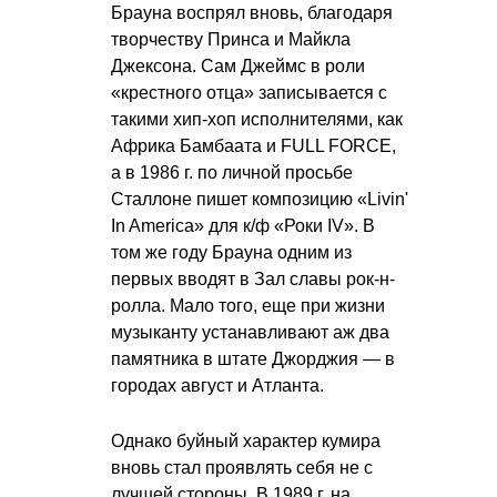
Брауна воспрял вновь, благодаря
творчеству Принса и Майкла
Джексона. Сам Джеймс в роли
«крестного отца» записывается с
такими хип-хоп исполнителями, как
Африка Бамбаата и FULL FORCE,
а в 1986 г. по личной просьбе
Сталлоне пишет композицию «Livin'
In America» для к/ф «Роки IV». В
том же году Брауна одним из
первых вводят в Зал славы рок-н-
ролла. Мало того, еще при жизни
музыканту устанавливают аж два
памятника в штате Джорджия — в
городах август и Атланта.
Однако буйный характер кумира
вновь стал проявлять себя не с
лучшей стороны. В 1989 г. на