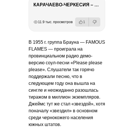
КАРАЧАЕВО-ЧЕРКЕСИЯ – ПУТЕШЕСТВИЕ НА КАВКАЗ часть 2
РЕКЛАМА
РЕКЛАМА
РЕКЛАМА
11.9 тыс. просмотров
1
В 1955 г. группа Брауна — FAMOUS
FLAMES — проиграла на
провинциальном радио демо-
версию соул-песни «Please please
please». Слушатели так горячо
поддержали песню, что в
следующем году она вышла на
сингле и неожиданно разошлась
тиражом в миллион экземпляров.
Джеймс тут же стал «звездой», хотя
поначалу «звездил» в основном
среди чернокожего населения
южных штатов.