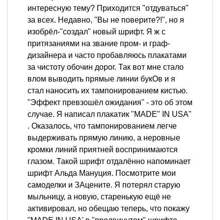
интересную тему? Приходится "отдуваться"
за всех. Недавно, "Вы не поверите?!", но я
изобрёл-"создал" новый шрифт. Я ж с
притязаниями на звание пром- и граф-
дизайнера и часто пробавляюсь плакатами
за чистоту обочин дорог. Так вот мне стало
влом выводить прямые линии букОв и я
стал наносить их тампонированием кистью.
"Эффект превзошёл ожидания" - это об этом
случае. Я написал плакатик "MADE" IN USA"
. Оказалось, что тампонированием легче
выдерживать прямую линию, а неровные
кромки линий приятней воспринимаются
глазом. Такой шрифт отдалённо напоминает
шрифт Альда Мануция. Посмотрите мои
самоделки и ЗАцените. Я потерял старую
мыльницу, а новую, старенькую ещё не
активировал, но обещаю теперь, что покажу