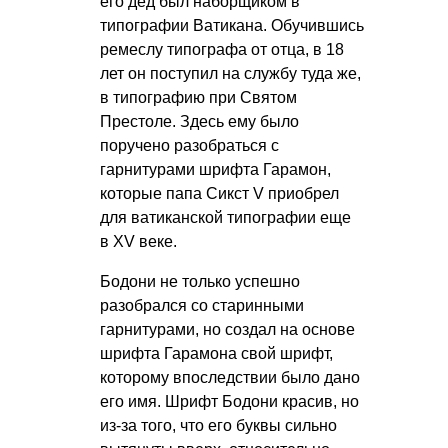
его дед был наборщиком в
типографии Ватикана. Обучившись
ремеслу типографа от отца, в 18
лет он поступил на службу туда же,
в типографию при Святом
Престоле. Здесь ему было
поручено разобраться с
гарнитурами шрифта Гарамон,
которые папа Сикст V приобрел
для ватиканской типографии еще
в XV веке.
Бодони не только успешно
разобрался со старинными
гарнитурами, но создал на основе
шрифта Гарамона свой шрифт,
которому впоследствии было дано
его имя. Шрифт Бодони красив, но
из-за того, что его буквы сильно