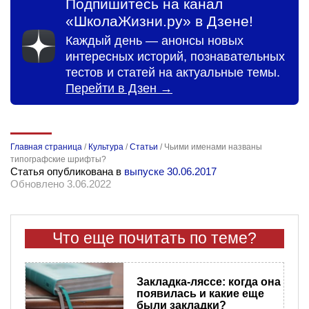
Подпишитесь на канал
«ШколаЖизни.ру» в Дзене!
Каждый день — анонсы новых
интересных историй, познавательных
тестов и статей на актуальные темы.
Перейти в Дзен →
Главная страница
/
Культура
/
Статьи
/
Чьими именами названы
типографские шрифты?
Статья опубликована в
выпуске 30.06.2017
Обновлено 3.06.2022
Что еще почитать по теме?
Закладка-ляссе: когда она
появилась и какие еще
были закладки?