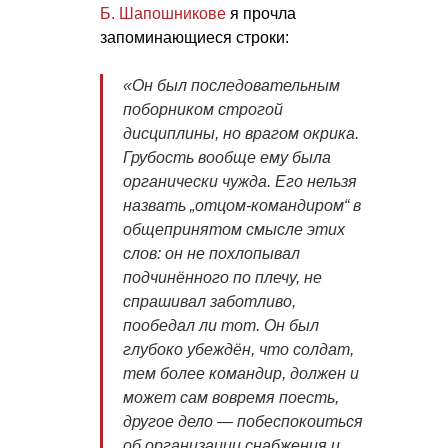
Б. Шапошникове
я прочла
запоминающиеся строки:
«
Он был последовательным
поборником строгой
дисциплины, но врагом окрика.
Грубость вообще ему была
органически чужда. Его нельзя
назвать „отцом-командиром“ в
общепринятом смысле этих
слов: он не похлопывал
подчинённого по плечу, не
спрашивал заботливо,
пообедал ли тот. Он был
глубоко убеждён, что солдат,
тем более командир, должен и
может сам вовремя поесть,
другое дело — побеспокоиться
об организации снабжения и