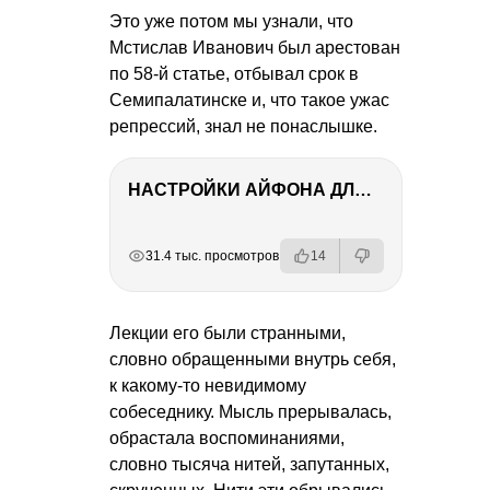
Это уже потом мы узнали, что
Мстислав Иванович был арестован
по 58-й статье, отбывал срок в
Семипалатинске и, что такое ужас
репрессий, знал не понаслышке.
НАСТРОЙКИ АЙФОНА ДЛЯ ФОТО И ВИДЕО
РЕКЛАМА
РЕКЛАМА
РЕКЛАМА
РЕКЛАМА
31.4 тыс. просмотров
14
Лекции его были странными,
словно обращенными внутрь себя,
к какому-то невидимому
собеседнику. Мысль прерывалась,
обрастала воспоминаниями,
словно тысяча нитей, запутанных,