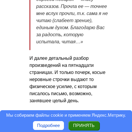
рассказов. Прочла ее — точнее
мне вслух прочли, т.к. сама я не
читаю (слабеет зрение),
единым духом. Благодарю Вас
за радость, которую
испытала, читая…
»
И далее детальный разбор
произведений на пятнадцати
страницах. И только почерк, косые
неровные строчки выдают то
физическое усилие, с которым
писалось письмо, возможно,
занявшее целый день.
Три черты в ее характере наиболее
Мы собираем файлы cookie и применяем
Яндекс.Метрику
.
привлекали внимание: искусство
Подробнее
ПРИНЯТЬ
слушать, ошеломляющая