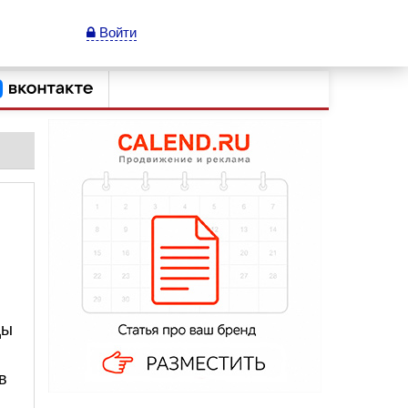
Войти
цы
в