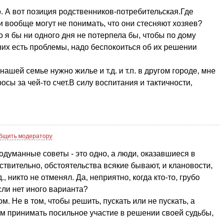
о. А вот позиция родственников-потребительская.Где
и вообще могут не понимать, что они стесняют хозяев?
о я бы ни одного дня не потерпела бы, чтобы по дому
них есть проблемы, надо беспокоиться об их решении
нашей семье нужно жилье и т.д. и т.п. в другом городе, мне
сы за чей-то счет.В силу воспитания и тактичности,
бщить модератору
родуманные советы - это одно, а люди, оказавшиеся в
ствительно, обстоятельства всякие бывают, и клановости,
д., никто не отменял. Да, неприятно, когда кто-то, грубо
сли нет иного варианта?
ом. Не в том, чтобы решить, пускать или не пускать, а
ям принимать посильное участие в решении своей судьбы,