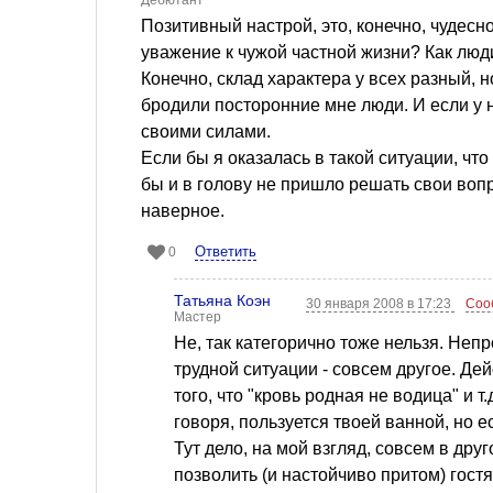
Дебютант
Позитивный настрой, это, конечно, чудесн
уважение к чужой частной жизни? Как люд
Конечно, склад характера у всех разный, н
бродили посторонние мне люди. И если у 
своими силами.
Если бы я оказалась в такой ситуации, что 
бы и в голову не пришло решать свои вопро
наверное.
Ответить
0
Татьяна Коэн
30 января 2008 в 17:23
Соо
Мастер
Не, так категорично тоже нельзя. Неп
трудной ситуации - совсем другое. Дей
того, что "кровь родная не водица" и т.
говоря, пользуется твоей ванной, но е
Тут дело, на мой взгляд, совсем в друг
позволить (и настойчиво притом) гост