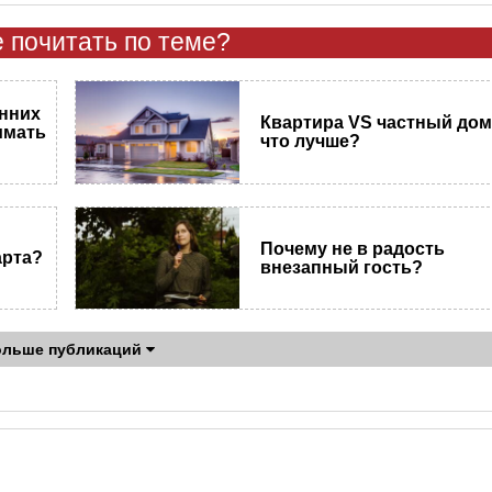
 почитать по теме?
енних
Квартира VS частный дом
имать
что лучше?
Почему не в радость
арта?
внезапный гость?
ольше публикаций