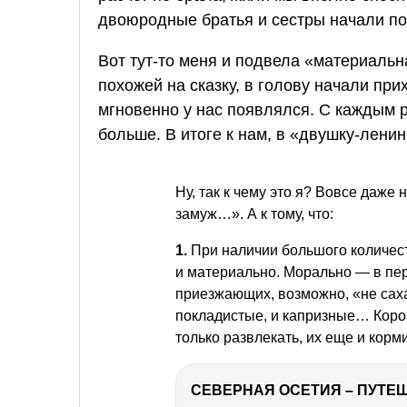
двоюродные братья и сестры начали по
Вот тут-то меня и подвела «материальн
похожей на сказку, в голову начали при
мгновенно у нас появлялся. С каждым р
больше. В итоге к нам, в «двушку-лени
Ну, так к чему это я? Вовсе даже 
замуж…». А к тому, что:
1.
При наличии большого количест
и материально. Морально — в пер
приезжающих, возможно, «не саха
покладистые, и капризные… Короч
только развлекать, их еще и корм
СЕВЕРНАЯ ОСЕТИЯ – ПУТЕШ