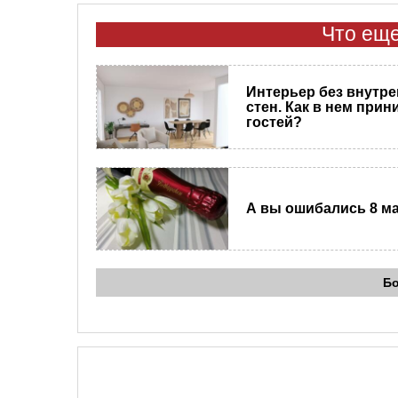
Что еще
Интерьер без внутр
стен. Как в нем прин
гостей?
А вы ошибались 8 м
Б