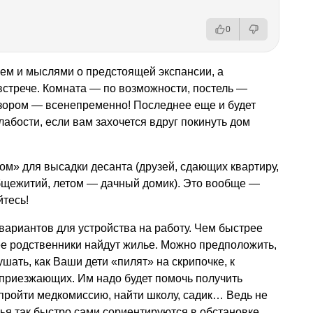
0
ем и мыслями о предстоящей экспансии, а
 встрече. Комната — по возможности, постель —
изором — всенепременно! Последнее еще и будет
абости, если вам захочется вдруг покинуть дом
м» для высадки десанта (друзей, сдающих квартиру,
бщежитий, летом — дачный домик). Это вообще —
йтесь!
вариантов для устройства на работу. Чем быстрее
ее родственники найдут жилье. Можно предположить,
ушать, как Ваши дети «пилят» на скрипочке, к
й приезжающих. Им надо будет помочь получить
пройти медкомиссию, найти школу, садик… Ведь не
зья так быстро сами сориентируются в обстановке.