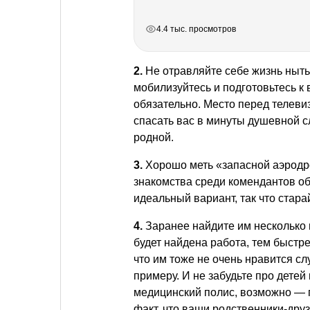
РЕКЛАМА
РЕКЛАМА
РЕКЛАМА
РЕКЛАМА
4.4 тыс. просмотров
2.
Не отравляйте себе жизнь ныть
мобилизуйтесь и подготовьтесь к
обязательно. Место перед телев
спасать вас в минуты душевной сл
родной.
3.
Хорошо меть «запасной аэродро
знакомства среди комендантов о
идеальный вариант, так что стара
4.
Заранее найдите им несколько 
будет найдена работа, тем быстр
что им тоже не очень нравится сл
примеру. И не забудьте про дете
медицинский полис, возможно — 
факт, что ваши родственники-дру