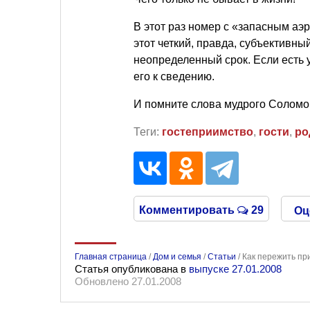
В этот раз номер с «запасным аэ
этот четкий, правда, субъективн
неопределенный срок. Если есть у
его к сведению.
И помните слова мудрого Соломон
Теги:
гостеприимство
,
гости
,
ро
Комментировать
29
Оц
Главная страница
/
Дом и семья
/
Статьи
/
Как пережить при
Статья опубликована в
выпуске 27.01.2008
Обновлено 27.01.2008