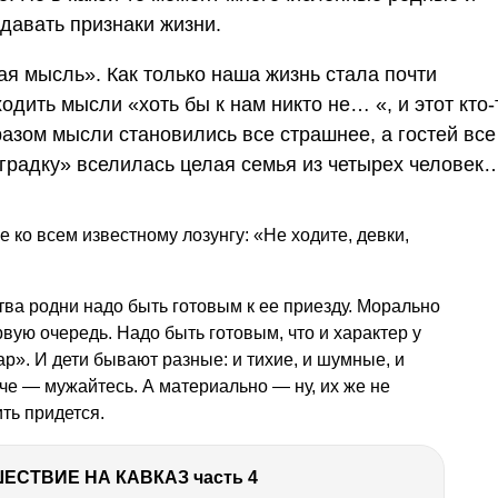
давать признаки жизни.
ая мысль». Как только наша жизнь стала почти
ходить мысли «хоть бы к нам никто не… «, и этот кто-
азом мысли становились все страшнее, а гостей все
нградку» вселилась целая семья из четырех человек
не ко всем известному лозунгу: «Не ходите, девки,
ва родни надо быть готовым к ее приезду. Морально
вую очередь. Надо быть готовым, что и характер у
р». И дети бывают разные: и тихие, и шумные, и
е — мужайтесь. А материально — ну, их же не
ить придется.
ЕСТВИЕ НА КАВКАЗ часть 4