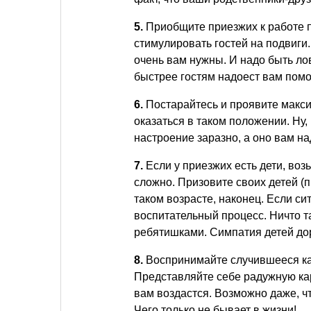
5.
Приобщите приезжих к работе п
стимулировать гостей на подвиги. 
очень вам нужны. И надо быть ло
быстрее гостям надоест вам пом
6.
Постарайтесь и проявите макси
оказаться в таком положении. Ну,
настроение заразно, а оно вам н
7.
Если у приезжих есть дети, воз
сложно. Призовите своих детей (
таком возрасте, наконец. Если си
воспитательный процесс. Ничто та
ребятишками. Симпатия детей дор
8.
Воспринимайте случившееся как
Представляйте себе радужную кар
вам воздастся. Возможно даже, чт
Чего только не бывает в жизни!