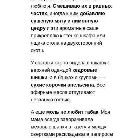
люблю я.
Смешиваю их в равных
частях
, иногда к ним
добавляю
сушеную мяту и лимонную
цедру
и эти ароматные саше
прикрепляю к стенке шкафа или
ящика стола на двухсторонний
скотч.
У соседки как-то видела в шкафу с
верхней одеждой
кедровые
шишки
, а в банках с крупами —
сухие корочки апельсина.
Все
эфирные масла отпугивают
незваную гостью.
А еще
моль не любит табак
. Моя
мама всегда заворачивала
меховые шапки в газету и между
свертками раскладывала папиросы