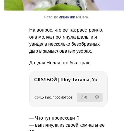
Фото: по
лицензии
PxHere
На вопрос, что ее так расстроило,
она молча протянула шаль, и я
увидела несколько безобразных
дыр в замысловатых узорах.
Да, для Нелли это был крах.
СКУЛБОЙ | Шоу Титаны, Усейн Болт, Ларрат, Зашквар!
РЕКЛАМА
РЕКЛАМА
РЕКЛАМА
РЕКЛАМА
РЕКЛАМА
РЕКЛАМА
4.5 тыс. просмотров
0
— Что тут происходит?
— выглянула из своей комнаты ее