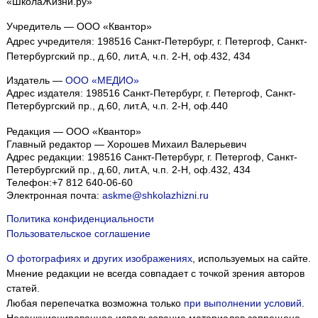
«ШколаЖизни.ру»
Учредитель — ООО «Квантор»
Адрес учредителя: 198516 Санкт-Петербург, г. Петергоф, Санкт-
Петербургский пр., д.60, лит.А, ч.п. 2-Н, оф.432, 434
Издатель —
ООО «МЕДИО»
Адрес издателя: 198516 Санкт-Петербург, г. Петергоф, Санкт-
Петербургский пр., д.60, лит.А, ч.п. 2-Н, оф.440
Редакция — ООО «Квантор»
Главный редактор — Хорошев Михаил Валерьевич
Адрес редакции:
198516
Санкт-Петербург, г. Петергоф
,
Санкт-
Петербургский пр., д.60, лит.А, ч.п. 2-Н, оф.432, 434
Телефон:
+7 812 640-06-60
Электронная почта:
askme@shkolazhizni.ru
Политика конфиденциальности
Пользовательское соглашение
О фотографиях и других изображениях
, используемых на сайте.
Мнение редакции не всегда совпадает с точкой зрения авторов
статей.
Любая перепечатка возможна только
при выполнении условий
.