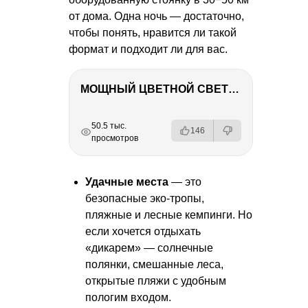
от дома. Одна ночь — достаточно,
чтобы понять, нравится ли такой
формат и подходит ли для вас.
МОЩНЫЙ ЦВЕТНОЙ СВЕТ – NANLITE FC-500C
РЕКЛАМА
РЕКЛАМА
РЕКЛАМА
50.5 тыс.
146
просмотров
Удачные места
— это
безопасные эко-тропы,
пляжные и лесные кемпинги. Но
если хочется отдыхать
«дикарем» — солнечные
полянки, смешанные леса,
открытые пляжи с удобным
пологим входом.