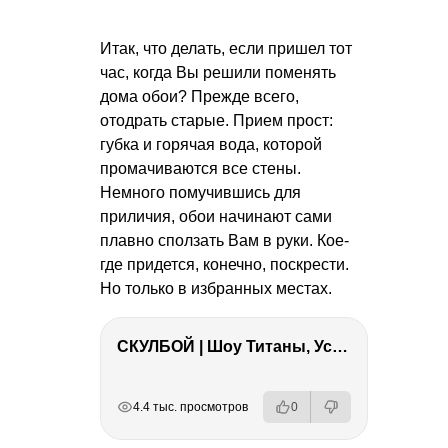
Итак, что делать, если пришел тот
час, когда Вы решили поменять
дома обои? Прежде всего,
отодрать старые. Прием прост:
губка и горячая вода, которой
промачиваются все стены.
Немного помучившись для
приличия, обои начинают сами
плавно сползать Вам в руки. Кое-
где придется, конечно, поскрести.
Но только в избранных местах.
СКУЛБОЙ | Шоу Титаны, Усейн Болт, Ларрат, Зашквар!
РЕКЛАМА
РЕКЛАМА
РЕКЛАМА
РЕКЛАМА
4.4 тыс. просмотров
0