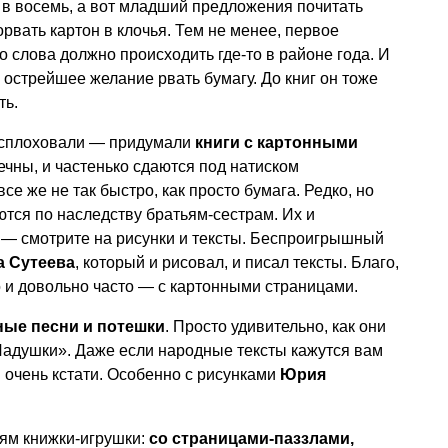
 в восемь, а вот младший предложения почитать
рвать картон в клочья. Тем не менее, первое
 слова должно происходить где-то в районе года. И
 острейшее желание рвать бумагу. До книг он тоже
ть.
 сплоховали — придумали
книги с картонными
вечны, и частенько сдаются под натиском
се же не так быстро, как просто бумага. Редко, но
ются по наследству братьям-сестрам. Их и
 — смотрите на рисунки и тексты. Беспроигрышный
 Сутеева
, который и рисовал, и писал тексты. Благо,
о и довольно часто — с картонными страницами.
ые песни и потешки
. Просто удивительно, как они
Ладушки». Даже если народные тексты кажутся вам
 очень кстати. Особенно с рисунками
Юрия
тям книжки-игрушки:
со страницами-паззлами,