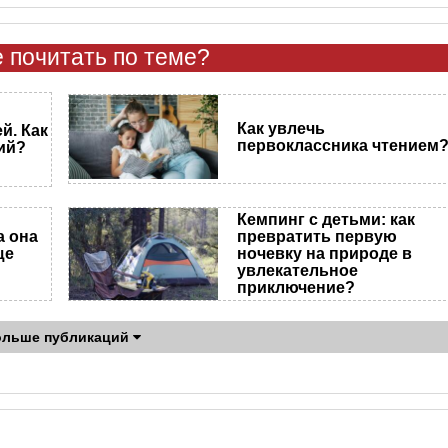
 почитать по теме?
Как увлечь
й. Как
первоклассника чтением
ий?
Кемпинг с детьми: как
а она
превратить первую
ще
ночевку на природе в
увлекательное
приключение?
ольше публикаций