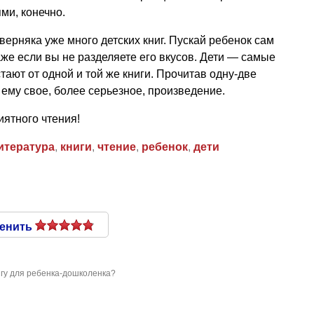
ми, конечно.
верняка уже много детских книг. Пускай ребенок сам
аже если вы не разделяете его вкусов. Дети — самые
ают от одной и той же книги. Прочитав одну-две
ему свое, более серьезное, произведение.
иятного чтения!
итература
,
книги
,
чтение
,
ребенок
,
дети
енить
игу для ребенка-дошколенка?