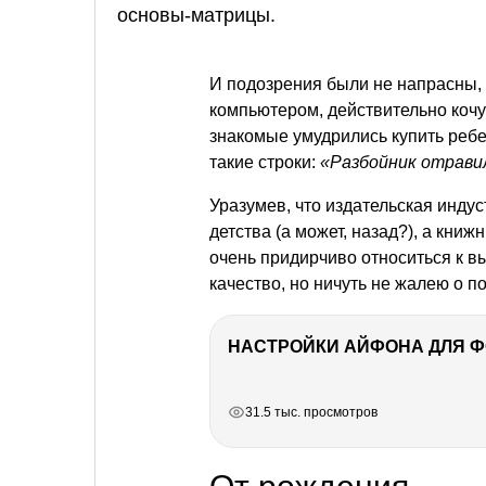
основы-матрицы.
И подозрения были не напрасны, 
компьютером, действительно кочую
знакомые умудрились купить ребе
такие строки:
«Разбойник отравил
Уразумев, что издательская инду
детства (а может, назад?), а кн
очень придирчиво относиться к в
качество, но ничуть не жалею о 
НАСТРОЙКИ АЙФОНА ДЛЯ 
РЕКЛАМА
РЕКЛАМА
РЕКЛАМА
РЕКЛАМА
31.5 тыс. просмотров