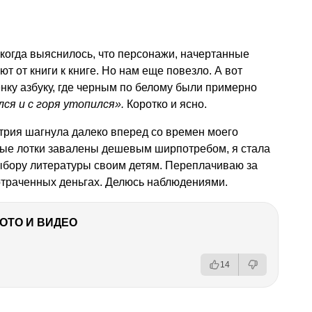
когда выяснилось, что персонажи, начертанные
т от книги к книге. Но нам еще повезло. А вот
нку азбуку, где черным по белому были примерно
ся и с горя утопился».
Коротко и ясно.
стрия шагнула далеко вперед со времен моего
ижные лотки завалены дешевым ширпотребом, я стала
ыбору литературы своим детям. Переплачиваю за
потраченных деньгах. Делюсь наблюдениями.
ФОТО И ВИДЕО
14