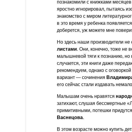
познакомили с книжками месяцев
яростно игнорировал, пытаясь изо
знакомство с миром литературного
в это время у ребенка появляется
доберется, уж можете мне повери
Но здесь наши производители не
листами
. Они, конечно, тоже не 
малышневой тяги к познанию, но в
случается, эти книги даже переда
рекомендуем, однако с оговоркой
вариант — сочинения
Владимира
его сейчас стали издавать немал
Малышам очень нравятся
народн
затихают, слушая бессмертные «
примитивными, потешки придутся
Васнецова
.
В этом возрасте можно купить де