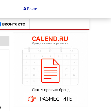
Войти
й