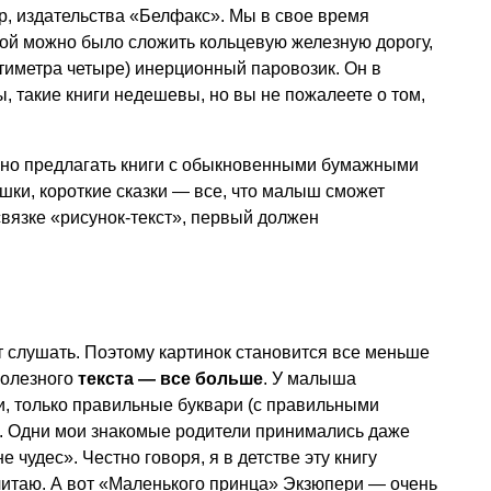
р, издательства «Белфакс». Мы в свое время
орой можно было сложить кольцевую железную дорогу,
нтиметра четыре) инерционный паровозик. Он в
ы, такие книги недешевы, но вы не пожалеете о том,
жно предлагать книги с обыкновенными бумажными
шки, короткие сказки — все, что малыш сможет
связке «рисунок-текст», первый должен
 слушать. Поэтому картинок становится все меньше
 полезного
текста — все больше
. У малыша
, только правильные буквари (с правильными
я. Одни мои знакомые родители принимались даже
е чудес». Честно говоря, я в детстве эту книгу
читаю. А вот «Маленького принца» Экзюпери — очень