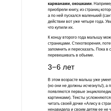
карманами, окошками
. Наприме
приобрели книгу, из страниц кот
а по ней пускался маленький (са
действии вот уже четыре года. Ув
что купили их.
К концу второго года малышу мо
страницами. Стихотворения, поте
запомнить и пересказать. Пока в 
перевешивать в объеме.
3−6 лет
В этом возрасте малыш уже умеет
(но они не должны исчезнуть!), а
появляются первые энциклопедии
картинками). Тексты усложняютс
читать своей дочке «Алису в стран
ненавидела и своим детям ее не 