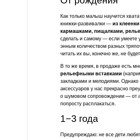
От рождения
Как только малыш научится хвата
книжки-развивалки —
из клеенк
кармашками, пищалками, рель
сделать и самому — если умеете
энным количеством разных тряпоч
читать их вы, конечно же, не будет
В то же время, в продаже есть м
рельефными вставками
(напри
закладками и мелодиями. Однако
аксессуаров у нас прекрасно преу
о шумовом сопровождении — от 
попросту расплакаться.
1−3 года
Предупреждаю: не все дети любят