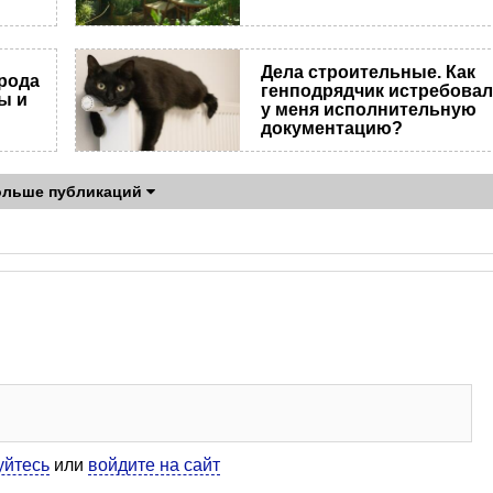
Дела строительные. Как
ирода
генподрядчик истребова
ы и
у меня исполнительную
документацию?
ольше публикаций
уйтесь
или
войдите на сайт