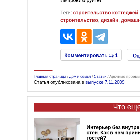
Импровизируйте!
Теги:
строительство коттеджей
строительство
,
дизайн
,
домашн
Комментировать
1
Оц
Главная страница
/
Дом и семья
/
Статьи
/
Арочные проёмы:
Статья опубликована в
выпуске 7.11.2009
Что еще
Интерьер без внутр
стен. Как в нем прин
гостей?