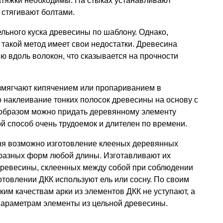
атяжки необходимы. На стыках устанавливают
 стягивают болтами.
льного куска древесины по шаблону. Однако,
 такой метод имеет свои недостатки. Древесина
ю вдоль волокон, что сказывается на прочности
змягчают кипячением или пропариванием в
 наклеивание тонких полосок древесины на основу с
образом можно придать деревянному элементу
й способ очень трудоемок и длителен по времени.
дня возможно изготовление клееных деревянных
бразных форм любой длины. Изготавливают их
 древесины, склеенных между собой при соблюдении
отовлении ДКК используют ель или сосну. По своим
ким качествам арки из элементов ДКК не уступают, а
параметрам элементы из цельной древесины.