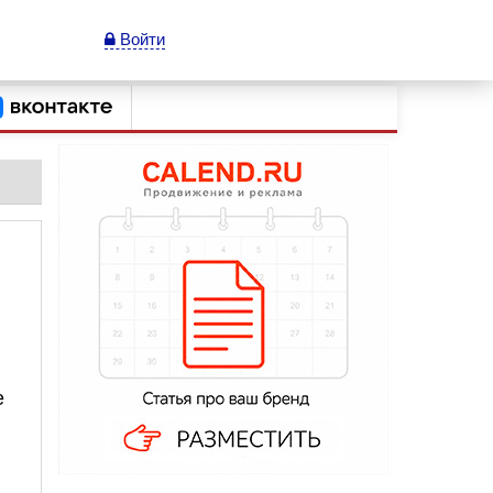
Войти
е