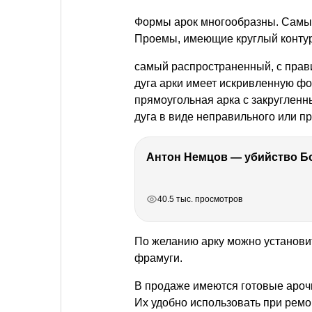
Формы арок многообразны. Самые
Проемы, имеющие круглый контур,
самый распространенный, с прав
дуга арки имеет искривленную ф
прямоугольная арка с закругленн
дуга в виде неправильного или п
РЕКЛАМА
РЕКЛАМА
РЕКЛАМА
РЕКЛАМА
40.5 тыс. просмотров
По желанию арку можно установи
фрамуги.
В продаже имеются готовые ароч
Их удобно использовать при ремон