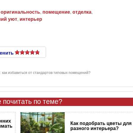
,
оригинальность
,
помещение
,
отделка
,
ий уют
,
интерьер
енить
 как избавиться от стандартов типовых помещений?
 почитать по теме?
енних
Как подобрать цветы для
имать
разного интерьера?