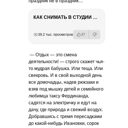
праздник не в праздник…
КАК СНИМАТЬ В СТУДИИ СО ВСПЫШКАМИ
РЕКЛАМА
РЕКЛАМА
РЕКЛАМА
РЕКЛАМА
39.2 тыс. просмотров
37
— Отдых — это смена
деятельности! — строго скажет чья-
то мудрая бабушка. Или теща. Или
свекровь. И в свой выходной день
все домочадцы, надев рюкзаки и
взяв под мышку детей и семейного
любимца таксу Фердинанда,
садятся на электричку и едут на
дачу, где природа и свежий воздух.
Добравшись с тремя пересадками
до какой-нибудь Ивановки, сорок