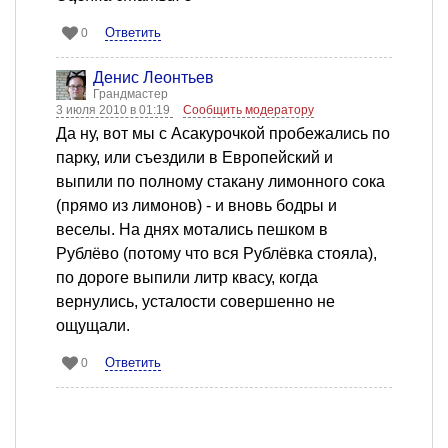
Ответить
0
Денис Леонтьев
Грандмастер
3 июля 2010 в 01:19
Сообщить модератору
Да ну, вот мы с Асакурочкой пробежались по
парку, или съездили в Европейский и
выпили по полному стакану лимонного сока
(прямо из лимонов) - и вновь бодры и
веселы. На днях мотались пешком в
Рублёво (потому что вся Рублёвка стояла),
по дороге выпили литр квасу, когда
вернулись, усталости совершенно не
ощущали.
Ответить
0