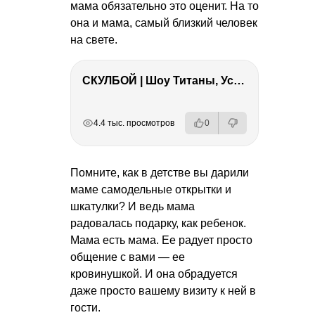
мама обязательно это оценит. На то
она и мама, самый близкий человек
на свете.
СКУЛБОЙ | Шоу Титаны, Усейн Болт, Ларрат, Зашквар!
РЕКЛАМА
РЕКЛАМА
РЕКЛАМА
РЕКЛАМА
4.4 тыс. просмотров
0
Помните, как в детстве вы дарили
маме самодельные открытки и
шкатулки? И ведь мама
радовалась подарку, как ребенок.
Мама есть мама. Ее радует просто
общение с вами — ее
кровинушкой. И она обрадуется
даже просто вашему визиту к ней в
гости.