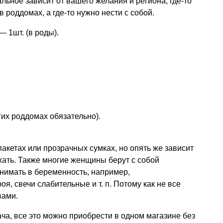
льное зависит от вашего желания и региона, где-то
в роддомах, а где-то нужно нести с собой.
— 1шт. (в роды).
гих роддомах обязательно).
акетах или прозрачных сумках, но опять же зависит
ожать. Также многие женщины берут с собой
нимать в беременность, например,
роя, свечи слабительные
и т. п.
Потому как не все
вами.
ача, все это можно приобрести в одном магазине без