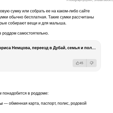
PhotographyByMK, Shutterstock.
овую сумку или собрать ее на каком-либо сайте
сумки обычно бесплатная. Такие сумки рассчитаны
орые собирают вещи и для малыша.
в роддом самостоятельно.
Антон Немцов — убийство Бориса Немцова, переезд в Дубай, семья и политика
45
ам понадобится в роддоме:
ты
— обменная карта, паспорт, полис, родовой