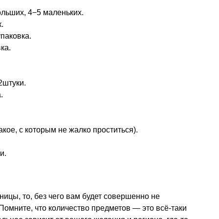
льших, 4−5 маленьких.
.
паковка.
ка.
2штуки.
.
акое, с которым не жалко проститься).
и.
ицы, то, без чего вам будет совершенно не
Помните, что количество предметов — это всё-таки