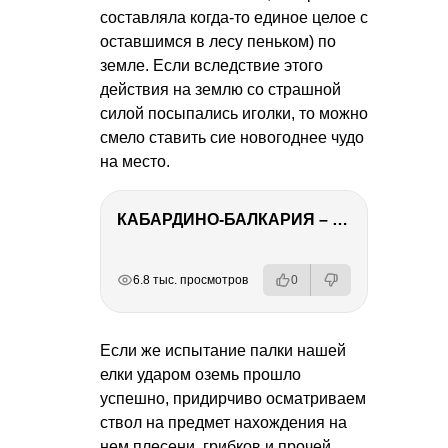
составляла когда-то единое целое с
оставшимся в лесу пеньком) по
земле. Если вследствие этого
действия на землю со страшной
силой посыпались иголки, то можно
смело ставить сие новогоднее чудо
на место.
КАБАРДИНО-БАЛКАРИЯ – ПУТЕШЕСТВИЕ НА КАВКАЗ часть 3
РЕКЛАМА
РЕКЛАМА
РЕКЛАМА
РЕКЛАМА
6.8 тыс. просмотров
0
Если же испытание палки нашей
елки ударом оземь прошло
успешно, придирчиво осматриваем
ствол на предмет нахождения на
нем плесени, грибков и прочей