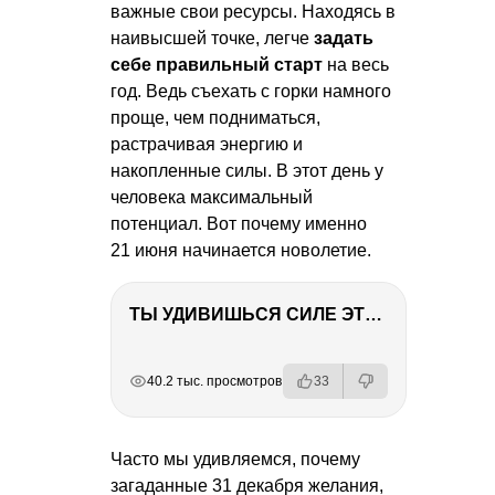
важные свои ресурсы. Находясь в
наивысшей точке, легче
задать
себе правильный старт
на весь
год. Ведь съехать с горки намного
проще, чем подниматься,
растрачивая энергию и
накопленные силы. В этот день у
человека максимальный
потенциал. Вот почему именно
21 июня начинается новолетие.
ТЫ УДИВИШЬСЯ СИЛЕ ЭТО ЧЕЛОВЕКА! Блог о нашей поездке в Вышний Волочек
РЕКЛАМА
РЕКЛАМА
РЕКЛАМА
РЕКЛАМА
40.2 тыс. просмотров
33
Часто мы удивляемся, почему
загаданные 31 декабря желания,