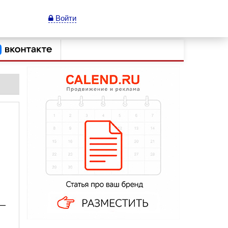
Войти
 —