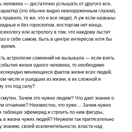
ь человека — достаточно услышать от другого все,
я характер (это обычно видно невооруженным глазом),
 правило, то же, что и все люди). А уж если названы
идные и без гороскопов, восторгам нет конца.
сихологу или астрологу в том, что каждому льстит
аз о себе самом, быть в центре интересов хотя бы
 время.
сть астрологии сомнений не вызывала — если взять
 события жизни одного человека, то необходимо
жесекундно меняющихся фактов жизни всех людей,
ом числе и ушедших из жизни, в их сложной и
у это под силу?
смутен. Зачем это нужно людям? Что дает знание о
ли отчаяние? Неизвестно, что хуже… Зачем нужно
в таблицах эфемерид и строить по ним фигуры,
ь в жизни чужих людей? Неужели так притягательно
 знанию, своей исключительности, власти над