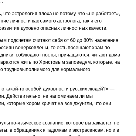
о…
 что астрология плоха не потому, что «не работает»,
ние личности как самого астролога, так и его
 развитие духовно опасных личностных качеств.
м подсчетам считают себя от 60 до 80% населения.
оссиян воцерковлены, то есть посещают храм по
здники, соблюдают посты, причащаются, читают дома
тараются жить по Христовым заповедям, которые, на
его трудновыполнимого для нормального
 о какой-то особой духовности русских людей?» —
ии. Действительно, не напоминаем ли мы
и, которые хором кричат на все джунгли, что они
ультно-языческое сознание, которое выражается не
еты, в обращениях к гадалкам и экстрасенсам, но и в