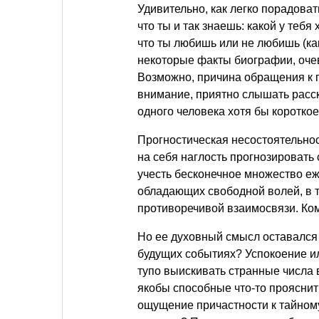
Удивительно, как легко порадоват
что ты и так знаешь: какой у теб
что ты любишь или не любишь (как
некоторые факты биографии, очев
Возможно, причина обращения к п
внимание, приятно слышать расск
одного человека хотя бы короткое
Прогностическая несостоятельно
на себя наглость прогнозировать
учесть бесконечное множество е
обладающих свободной волей, в т
противоречивой взаимосвязи. Ком
Но ее духовный смысл оставался 
будущих событиях? Успокоение и
тупо выискивать странные числа 
якобы способные что-то прояснит
ощущение причастности к тайному