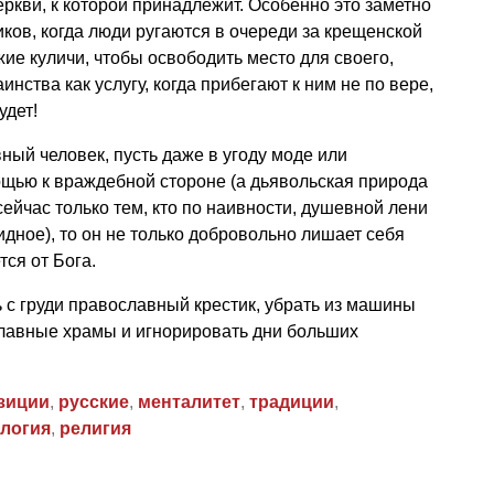
кви, к которой принадлежит. Особенно это заметно
ков, когда люди ругаются в очереди за крещенской
ие куличи, чтобы освободить место для своего,
нства как услугу, когда прибегают к ним не по вере,
удет!
вный человек, пусть даже в угоду моде или
ощью к враждебной стороне (а дьявольская природа
сейчас только тем, кто по наивности, душевной лени
идное), то он не только добровольно лишает себя
тся от Бога.
ь с груди православный крестик, убрать из машины
славные храмы и игнорировать дни больших
зиции
,
русские
,
менталитет
,
традиции
,
логия
,
религия