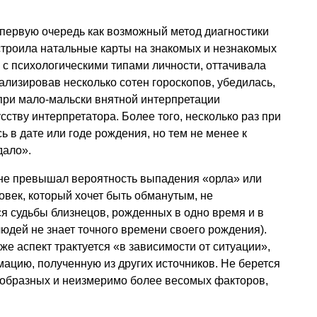
 первую очередь как возможный метод диагностики
 строила натальные карты на знакомых и незнакомых
с психологическими типами личности, оттачивала
лизировав несколько сотен гороскопов, убедилась,
при мало-мальски внятной интерпретации
сству интерпретатора. Более того, несколько раз при
 в дате или годе рождения, но тем не менее к
дало».
не превышал вероятность выпадения «орла» или
овек, который хочет быть обманутым, не
ся судьбы близнецов, рожденных в одно время и в
людей не знает точного времени своего рождения).
 же аспект трактуется «в зависимости от ситуации»,
мацию, полученную из других источников. Не берется
нообразных и неизмеримо более весомых факторов,