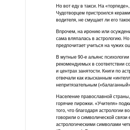
Но вот еду в такси. На «торпеде»
Чудотворцем пристроился керами
водителя, не смущает ли его такое
Впрочем, на иронию или осуждени
сама вляпалась в астрологию. Но 
предпочитает учиться на чужих о
В мутные 90-е альянс психологии
рекомендуемых в соответствии с
и центрах занятости. Книги по а
отвечали как изысканным «интел
непритязательным («балаганный»
Население православной страны,
горячие пирожки. «Учителя» под
того, что благодаря астрологии в
говорили о символической связи 
астрологическими символами чет