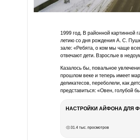
1999 год. В районной картинной 
летию со дня рождения
А. С. Пуш
зале: «Ребята, о ком мы чаще все
отвечают дети. Взрослые в недоум
Казалось бы, повальное увлечен
прошлом веке и теперь имеет ма
деликатесов, переболели, как дет
представиться: «Овен, голубой бы
НАСТРОЙКИ АЙФОНА ДЛЯ 
РЕКЛАМА
РЕКЛАМА
РЕКЛАМА
РЕКЛАМА
31.4 тыс. просмотров