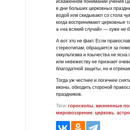
искаженном понимании учения Цер
в дни больших церковных праздни
водой или скидывают со стола чуж
когда воспринимают церковные таи
а «на всякий случай» — хуже не б
А вот это не факт. Если правосла
стереотипам, обращается за пом
оккультизма и язычества не ясна 
или невежеству не признает очев
благодатной защиты, но и отрекае
Тогда уж честнее и логичнее снят
иконы, обходить стороной право
праздников.
Теги:
гороскопы
,
жизненные по
мировоззрение
,
церковь
,
астро