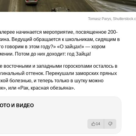
Tomasz Parys, Shutterstock.
галерее начинается мероприятие, посвященное 200-
кина
. Ведущий обращается к школьникам, сидящим в
го говорим в этом году?» «О зайцах!» — хором
ении. Потом до них доходит: год Зайца!
ие восточными и западными гороскопами осталось в
ргинальный оттенок. Перекушали заморских пряных
ской болезнью, и теперь только в шутку можно
к», или «Рак, красная обезьяна».
ФОТО И ВИДЕО
14