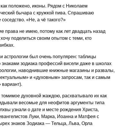
, как положено, иконы. Рядом с Николаем
ческий бычара с кружкой пива. Спрашиваю
 соседство. «Не, а чё такого?»
е права не имею, потому как лет двадцать назад
хочу поделиться своим опытом с теми, кто
шибках.
 и астрологии был очень популярен: таблицы
о знаками зодиака профессий висели даже в школах
стрологии, наводнившие книжные магазины и развалы,
лектуальным» и «духовным» запросам, так и самым
 вариант).
 томимое духовной жаждою, расхватывало их как
кидывали весомые для неофитов аргументы типа
олхвы узнали о дате и месте рождения Христа,
евангелистов Луки, Марка, Иоанна и Матфея с
ырех знаков Зодиака — Тельца, Льва, Орла