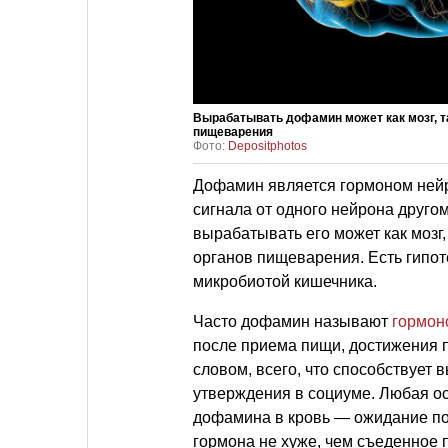
Вырабатывать дофамин может как мозг, та
пищеварения
Фото:
Depositphotos
Дофамин является гормоном нейр
сигнала от одного нейрона друго
вырабатывать его может как мозг,
органов пищеварения. Есть гипот
микробиотой кишечника.
Часто дофамин называют
гормон
после приема пищи, достижения 
словом, всего, что способствует
утверждения в социуме. Любая о
дофамина в кровь — ожидание поз
гормона не хуже, чем съеденное 