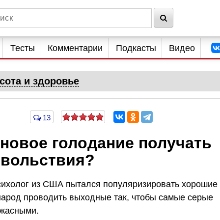
Тесты
Комментарии
Подкасты
Видео
сота и здоровье
13
новое голодание получать
овольствия?
сихолог из США пытался популяризировать хорошие
народ проводить выходные так, чтобы самые серые
ужасными.