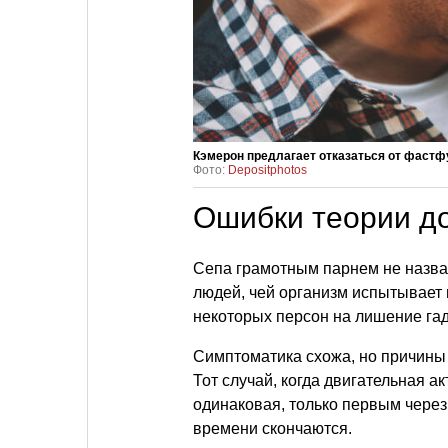
Кэмерон предлагает отказаться от фастф
Фото:
Depositphotos
Ошибки теории д
Сепа грамотным парнем не назват
людей, чей организм испытывает 
некоторых персон на лишение гад
Симптоматика схожа, но причины и
Тот случай, когда двигательная а
одинаковая, только первым через 
времени скончаются.