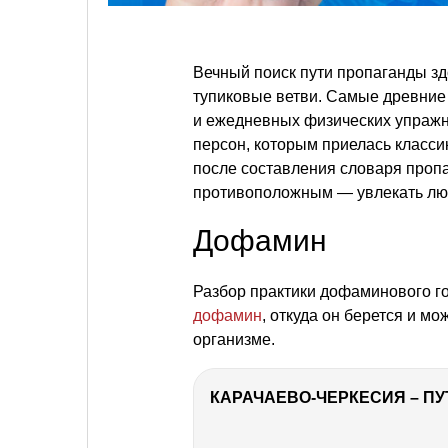
Вечный поиск пути пропаганды здо
тупиковые ветви. Самые древние 
и ежедневных физических упражн
персон, которым приелась класси
после составления словаря пропа
противоположным — увлекать люд
Дофамин
Разбор практики дофаминового го
дофамин
, откуда он берется и мо
организме.
КАРАЧАЕВО-ЧЕРКЕСИЯ – ПУ
РЕКЛАМА
РЕКЛАМА
РЕКЛАМА
РЕКЛАМА