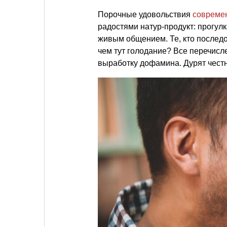
Порочные удовольствия
совреме
радостями натур-продукт: прогул
живым общением. Те, кто последов
чем тут голодание? Все перечисл
выработку дофамина. Дурят честн