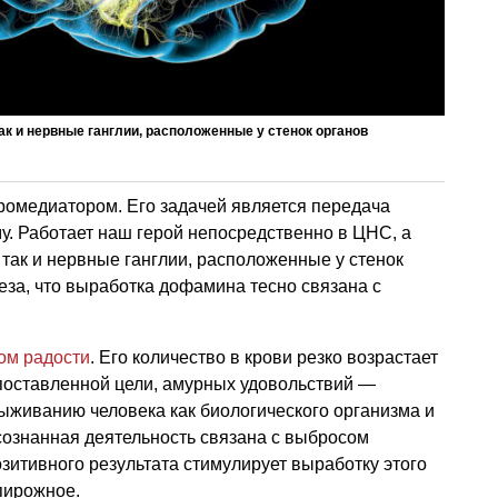
к и нервные ганглии, расположенные у стенок органов
омедиатором. Его задачей является передача
му. Работает наш герой непосредственно в ЦНС, а
 так и нервные ганглии, расположенные у стенок
еза, что выработка дофамина тесно связана с
ом радости
. Его количество в крови резко возрастает
поставленной цели, амурных удовольствий —
 выживанию человека как биологического организма и
сознанная деятельность связана с выбросом
итивного результата стимулирует выработку этого
пирожное.