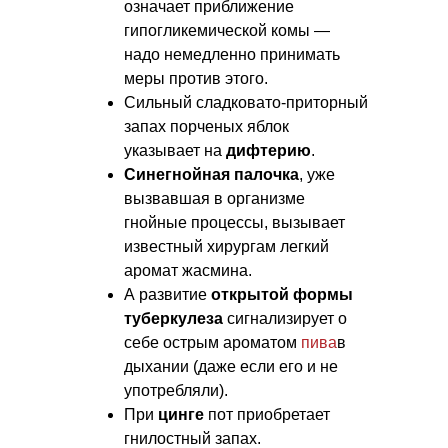
означает приближение
гипогликемической комы —
надо немедленно принимать
меры против этого.
Сильный сладковато-приторный
запах порченых яблок
указывает на
дифтерию
.
Синегнойная палочка
, уже
вызвавшая в организме
гнойные процессы, вызывает
известный хирургам легкий
аромат жасмина.
А развитие
открытой формы
туберкулеза
сигнализирует о
себе острым ароматом
пива
в
дыхании (даже если его и не
употребляли).
При
цинге
пот приобретает
гнилостный запах.