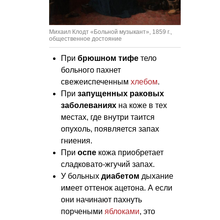
Михаил Клодт «Больной музыкант», 1859 г.,
общественное достояние
При
брюшном тифе
тело
больного пахнет
свежеиспеченным
хлебом
.
При
запущенных раковых
заболеваниях
на коже в тех
местах, где внутри таится
опухоль, появляется запах
гниения.
При
оспе
кожа приобретает
сладковато-жгучий запах.
У больных
диабетом
дыхание
имеет оттенок ацетона. А если
они начинают пахнуть
порчеными
яблоками
, это