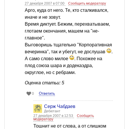
27 декабря 2007 в 07:00
Сообщить модератору
Арго, куда от него. Те, кто сталкивался,
иначе и не зовут.
Время диктует. Бежим, перехватываем,
глотаем окончания, машем на "не-
главное".
Выговоришь тщательно "Корпоративная
вечеринка", так и убегут, не дослушав
.
А само слово милое
. Похожее на
плод союза шара и додекаэдра,
округлое, но с ребрами.
Оценка статьи: 5
Ответить
0
Серж Чабдаев
Дебютант
27 декабря 2007 в 12:53
Сообщить
модератору
Тошнит не от слова, а от слишком