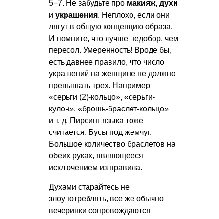
5−7. Не забудьте про
макияж, духи
и
украшения
. Неплохо, если они
лягут в общую концепцию образа.
И помните, что лучше недобор, чем
пересол. Умеренность! Вроде бы,
есть давнее правило, что число
украшений на женщине не должно
превышать трех. Например
«серьги (2)-кольцо», «серьги-
кулон», «брошь-браслет-кольцо»
и т. д.
Пирсинг языка тоже
считается. Бусы под жемчуг.
Большое количество браслетов на
обеих руках, являющееся
исключением из правила.
Духами старайтесь не
злоупотреблять, все же обычно
вечеринки сопровождаются