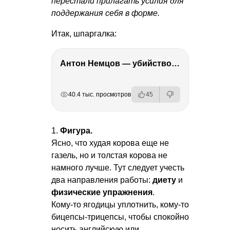
перестали прилагать усилия для
поддержания себя в форме.
Итак, шпаргалка:
Антон Немцов — убийство Бориса Немцова, переезд в Дубай, семья и политика
РЕКЛАМА
РЕКЛАМА
РЕКЛАМА
40.4 тыс. просмотров
45
1.
Фигура.
Ясно, что худая корова еще не
газель, но и толстая корова не
намного лучше. Тут следует учесть
два направления работы:
диету
и
физические упражнения
.
Кому-то ягодицы уплотнить, кому-то
бицепсы-трицепсы, чтобы спокойно
носить английскую или