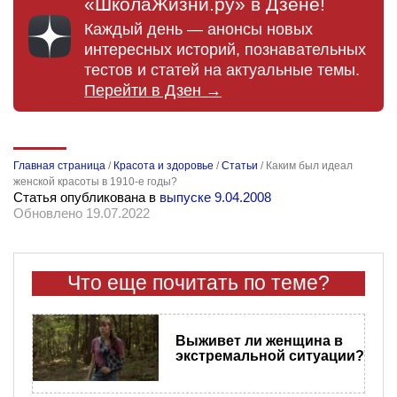
«ШколаЖизни.ру» в Дзене!
Каждый день — анонсы новых
интересных историй, познавательных
тестов и статей на актуальные темы.
Перейти в Дзен →
Главная страница
/
Красота и здоровье
/
Статьи
/
Каким был идеал
женской красоты в 1910-е годы?
Статья опубликована в
выпуске 9.04.2008
Обновлено 19.07.2022
Что еще почитать по теме?
Выживет ли женщина в
экстремальной ситуации?