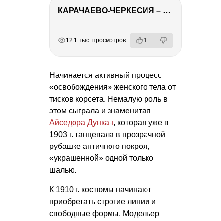
КАРАЧАЕВО-ЧЕРКЕСИЯ – ПУТЕШЕСТВИЕ НА КАВКАЗ часть 2
РЕКЛАМА
РЕКЛАМА
РЕКЛАМА
РЕКЛАМА
12.1 тыс. просмотров
1
Начинается активный процесс
«освобождения» женского тела от
тисков корсета. Немалую роль в
этом сыграла и знаменитая
Айседора Дункан
, которая уже в
1903 г. танцевала в прозрачной
рубашке античного покроя,
«украшенной» одной только
шалью.
К 1910 г. костюмы начинают
приобретать строгие линии и
свободные формы. Модельер