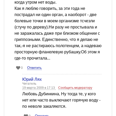
когда утром нет воды.
Как я люблю говорить, за эти года не
пострадал ни один орган, а наоборот - две
болевые точки в моем организме тсчезли
(стучу по дереву).Ни разу не простывала и
не заражалась даже при близком общении с
гриппозными. Единственно, что я делаю не
так,-я не растираюсь полотенцем, а надеваю
просторную фланелевую рубашку.Об этом я
где-то прочитала...
Ответить
0
Юрий Лях
Читатель
19 марта 2009 в 17:13
Сообщить модератору
Любовь Дубинкина, Ну тогда те, у кого
нет или часто выключают горячую воду -
по неволе закаляются.
Ответить