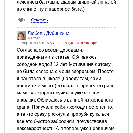
лечением банками, ударам широкой лопатой
по спине, ну и наверное бане.)
Ответить
0
Любовь Дубинкина
Мастер
19 марта 2009 в 15:53
Сообщить модератору
Согласна со всеми доводами,
приведенными в статье. Обливаюсь
холодной водой 12 лет. Мотивация к этому
не была связана с моим здоровьем. Просто
я работала в школе (народу там, сами
понимаете,много) и боялась принести грипп
маме, у которой случился уже второй
инфаркт. Обливаюсь в ванной из холодного
крана. Приучала себя к холоду постепенно,
а те,кто сразу рискнул в проруби купаться,
все это быстро забросили, почувствовав
некомфортность. А я теперь уже нервничаю,