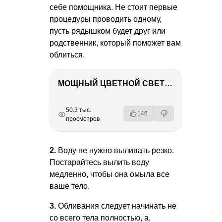
себе помощника. Не стоит первые
процедуры проводить одному,
пусть рядышком будет друг или
родственник, который поможет вам
облиться.
МОЩНЫЙ ЦВЕТНОЙ СВЕТ – NANLITE FC-500C
РЕКЛАМА
РЕКЛАМА
РЕКЛАМА
РЕКЛАМА
50.3 тыс.
146
просмотров
2.
Воду не нужно выливать резко.
Постарайтесь вылить воду
медленно, чтобы она омыла все
ваше тело.
3.
Обливания следует начинать не
со всего тела полностью, а,