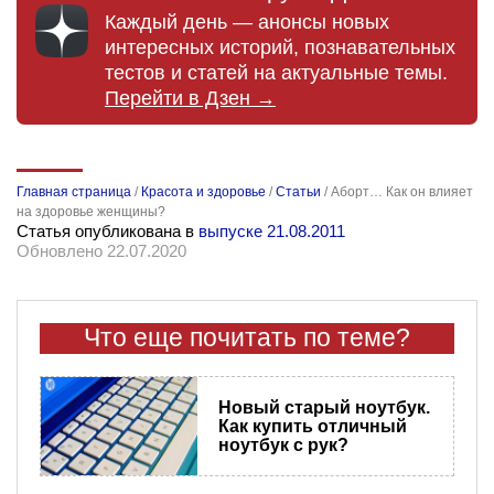
Каждый день — анонсы новых
интересных историй, познавательных
тестов и статей на актуальные темы.
Перейти в Дзен →
Главная страница
/
Красота и здоровье
/
Статьи
/
Аборт… Как он влияет
на здоровье женщины?
Статья опубликована в
выпуске 21.08.2011
Обновлено 22.07.2020
Что еще почитать по теме?
Новый старый ноутбук.
Как купить отличный
ноутбук с рук?