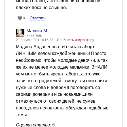
метода полно, а отзывов ни хороших ни
плохих пока не слышно.
Ответить
0
Малика М
Читатель
21 августа 2011 в 15:33
Сообщить модератору
Мадина Ардасенова, Я считаю аборт -
ЛИЧНЫМ делом каждой женщины! Просто
необходимо, чтобы молодые девочки, а так
же их не менее молодые мальчики, ЗНАЛИ
чем может быть чреват аборт...а это уже
зависит от родителей - смогут ли они найти
нужные слова и вовремя поговорить со
своими дочерьми и сыновьями...или
отмахнуться от своих детей, не сумев
преодолев неловкость, обсуждая подобные
темы...
Оценка статьи: 5