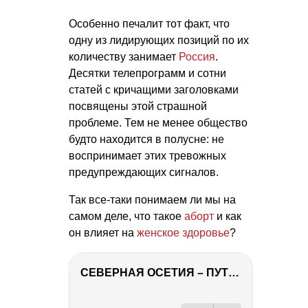
Особенно печалит тот факт, что
одну из лидирующих позиций по их
количеству занимает
Россия
.
Десятки телепрограмм и сотни
статей с кричащими заголовками
посвящены этой страшной
проблеме. Тем не менее общество
будто находится в полусне: не
воспринимает этих тревожных
предупреждающих сигналов.
Так все-таки понимаем ли мы на
самом деле, что такое
аборт
и как
он влияет на
женское здоровье
?
СЕВЕРНАЯ ОСЕТИЯ – ПУТЕШЕСТВИЕ НА КАВКАЗ часть 4
РЕКЛАМА
РЕКЛАМА
РЕКЛАМА