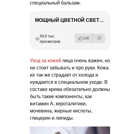
специальный бальзам.
МОЩНЫЙ ЦВЕТНОЙ СВЕТ – NANLITE FC-500C
РЕКЛАМА
РЕКЛАМА
РЕКЛАМА
50.6 тыс.
146
просмотров
Уход за кожей
лица очень важен, но
не стоит забывать и про руки. Кожа
их так же страдает от холода и
нуждается в специальном уходе. В
составе крема обязательно должны
быть такие компоненты, как
витамин А, кероталитики,
мочевина, жирные кислоты,
глицерин и липиды.