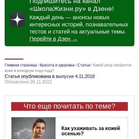
Подпишитесь на канал
«ШколаЖизни.ру» в Дзене!
Каждый день — анонсы новых
интересных историй, познавательных
тестов и статей на актуальные темы.
Перейти в Дзен →
Главная страница
/
Красота и здоровье
/
Статьи
/
Какой уход требуется
коже в холодную пору года?
Статья опубликована в
выпуске 4.11.2018
Обновлено 26.11.2021
Что еще почитать по теме?
Как ухаживать за кожей
осенью?