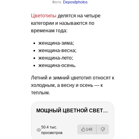
Фото:
Depositphotos
Цветотипы
делятся на четыре
категории и называются по
временам года:
женщина-зима;
женщина-весна;
женщина-лето;
женщина-осень.
Летний и зимний цветотип относят к
холодным, а весну и осень — к
теплым.
МОЩНЫЙ ЦВЕТНОЙ СВЕТ – NANLITE FC-500C
РЕКЛАМА
РЕКЛАМА
РЕКЛАМА
РЕКЛАМА
50.4 тыс.
146
просмотров