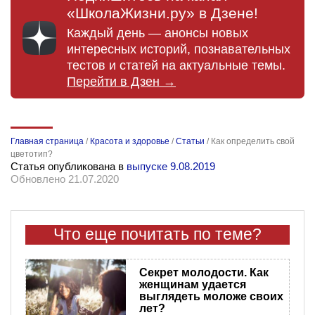
«ШколаЖизни.ру» в Дзене!
Каждый день — анонсы новых
интересных историй, познавательных
тестов и статей на актуальные темы.
Перейти в Дзен →
Главная страница
/
Красота и здоровье
/
Статьи
/
Как определить свой
цветотип?
Статья опубликована в
выпуске 9.08.2019
Обновлено 21.07.2020
Что еще почитать по теме?
Секрет молодости. Как
женщинам удается
выглядеть моложе своих
лет?