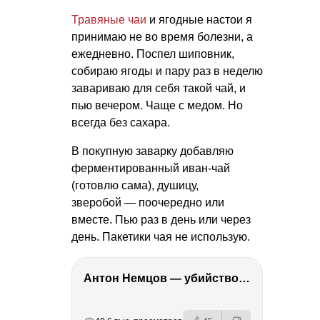
Травяные чаи
и ягодные настои я
принимаю не во время болезни, а
ежедневно. Поспел шиповник,
собираю ягоды и пару раз в неделю
завариваю для себя такой чай, и
пью вечером. Чаще с медом. Но
всегда без сахара.
В покупную заварку добавляю
ферментированный иван-чай
(готовлю сама), душицу,
зверобой — поочередно или
вместе. Пью раз в день или через
день. Пакетики чая не использую.
Антон Немцов — убийство Бориса Немцова, переезд в Дубай, семья и политика
РЕКЛАМА
РЕКЛАМА
РЕКЛАМА
РЕКЛАМА