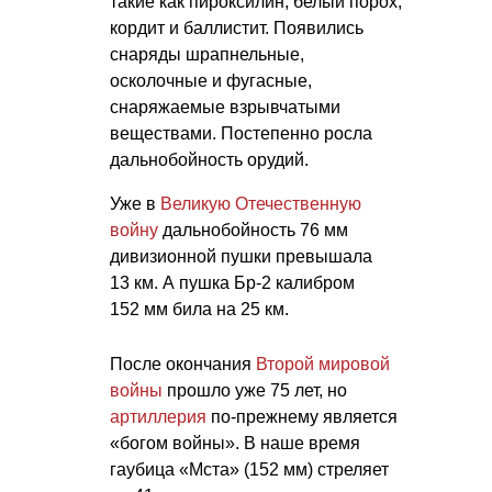
такие как пироксилин, белый порох,
кордит и баллистит. Появились
снаряды шрапнельные,
осколочные и фугасные,
снаряжаемые взрывчатыми
веществами. Постепенно росла
дальнобойность орудий.
Уже в
Великую Отечественную
войну
дальнобойность 76 мм
дивизионной пушки превышала
13 км. А пушка Бр-2 калибром
152 мм била на 25 км.
После окончания
Второй мировой
войны
прошло уже 75 лет, но
артиллерия
по-прежнему является
«богом войны». В наше время
гаубица «Мста» (152 мм) стреляет