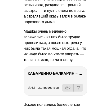
вспыхивал, раздавался громкий
выстрел — и пуля летела во врага,
а стрелявший оказывался в облаке
порохового дыма.
Мадфы очень медленно
заряжались, из них было трудно
прицелиться, а после выстрела у
них была такая мощная отдача, что
их надо было во что-то упирать —
то ли в землю, то ли в стену.
КАБАРДИНО-БАЛКАРИЯ – ПУТЕШЕСТВИЕ НА КАВКАЗ часть 3
РЕКЛАМА
РЕКЛАМА
РЕКЛАМА
РЕКЛАМА
РЕКЛАМА
6.8 тыс. просмотров
0
Вскоре появились более легкие