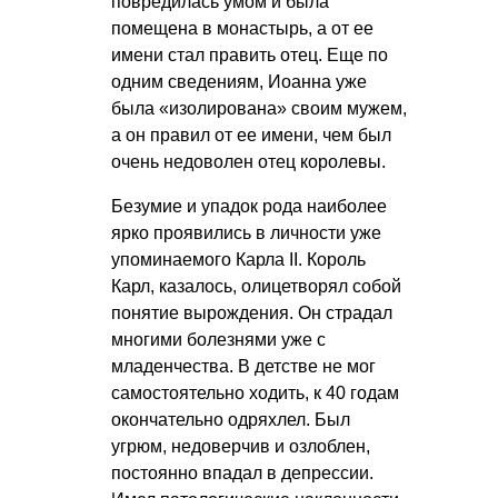
повредилась умом и была
помещена в монастырь, а от ее
имени стал править отец. Еще по
одним сведениям, Иоанна уже
была «изолирована» своим мужем,
а он правил от ее имени, чем был
очень недоволен отец королевы.
Безумие и упадок рода наиболее
ярко проявились в личности уже
упоминаемого Карла II. Король
Карл, казалось, олицетворял собой
понятие вырождения. Он страдал
многими болезнями уже с
младенчества. В детстве не мог
самостоятельно ходить, к 40 годам
окончательно одряхлел. Был
угрюм, недоверчив и озлоблен,
постоянно впадал в депрессии.