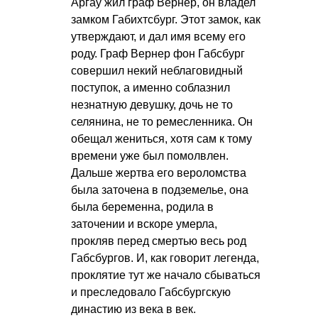
Аргау жил граф Вернер, он владел
замком Габихтсбург. Этот замок, как
утверждают, и дал имя всему его
роду. Граф Вернер фон Габсбург
совершил некий неблаговидный
поступок, а именно соблазнил
незнатную девушку, дочь не то
селянина, не то ремесленника. Он
обещал жениться, хотя сам к тому
времени уже был помолвлен.
Дальше жертва его вероломства
была заточена в подземелье, она
была беременна, родила в
заточении и вскоре умерла,
прокляв перед смертью весь род
Габсбургов. И, как говорит легенда,
проклятие тут же начало сбываться
и преследовало Габсбургскую
династию из века в век.