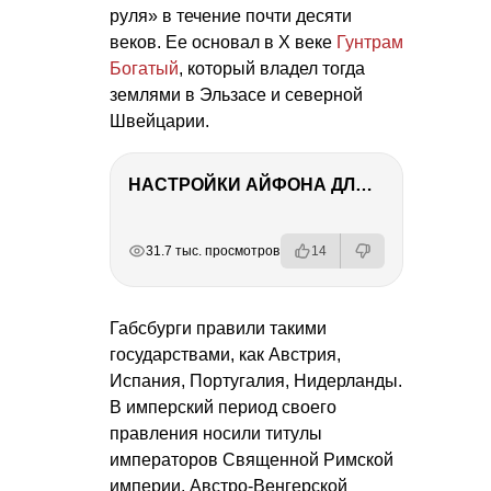
руля» в течение почти десяти
веков. Ее основал в Х веке
Гунтрам
Богатый
, который владел тогда
землями в Эльзасе и северной
Швейцарии.
НАСТРОЙКИ АЙФОНА ДЛЯ ФОТО И ВИДЕО
РЕКЛАМА
РЕКЛАМА
РЕКЛАМА
РЕКЛАМА
31.7 тыс. просмотров
14
Габсбурги правили такими
государствами, как Австрия,
Испания, Португалия, Нидерланды.
В имперский период своего
правления носили титулы
императоров Священной Римской
империи, Австро-Венгерской