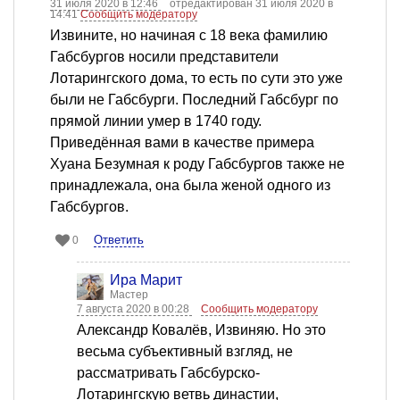
31 июля 2020 в 12:46
отредактирован 31 июля 2020 в
14:41
Сообщить модератору
Извините, но начиная с 18 века фамилию
Габсбургов носили представители
Лотарингского дома, то есть по сути это уже
были не Габсбурги. Последний Габсбург по
прямой линии умер в 1740 году.
Приведённая вами в качестве примера
Хуана Безумная к роду Габсбургов также не
принадлежала, она была женой одного из
Габсбургов.
Ответить
0
Ира Марит
Мастер
7 августа 2020 в 00:28
Сообщить модератору
Александр Ковалёв, Извиняю. Но это
весьма субъективный взгляд, не
рассматривать Габсбурско-
Лотарингскую ветвь династии,